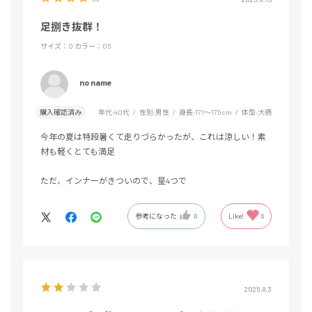
足捌き抜群！
サイズ：O
カラー：05
no name
購入確認済み
年代:
40代
性別:
男性
身長:
171～175cm
体型:
大柄
今年の夏は特段暑くて走りづらかったが、これは涼しい！素
材も軽くとても満足
ただ、インナーがきついので、星4つで
参考になった
0
Like!
0
2025.8.3