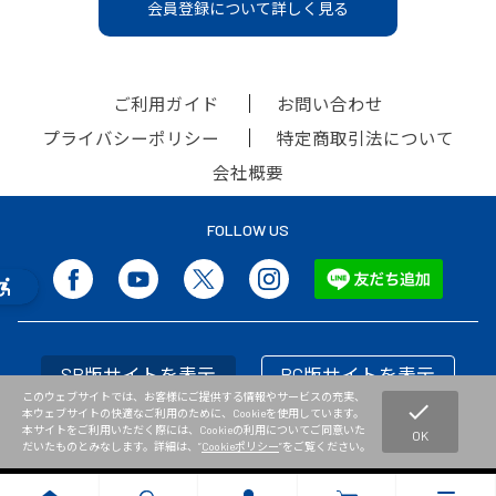
会員登録について詳しく見る
ご利用ガイド
お問い合わせ
プライバシーポリシー
特定商取引法について
会社概要
FOLLOW US
SP版サイトを表示
PC版サイトを表示
このウェブサイトでは、お客様にご提供する情報やサービスの充実、
check
本ウェブサイトの快適なご利用のために、Cookieを使用しています。
本サイトをご利用いただく際には、Cookieの利用についてご同意いた
OK
だいたものとみなします。詳細は、”
Cookieポリシー
”をご覧ください。
Copyright © NISHI Athletic Goods Co.,Ltd. All Rights Reserved.