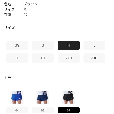
ブラック
色名
M
サイズ
〇
在庫
サイズ
SS
S
M
L
O
XO
2XO
3XO
カラー
04
05
07