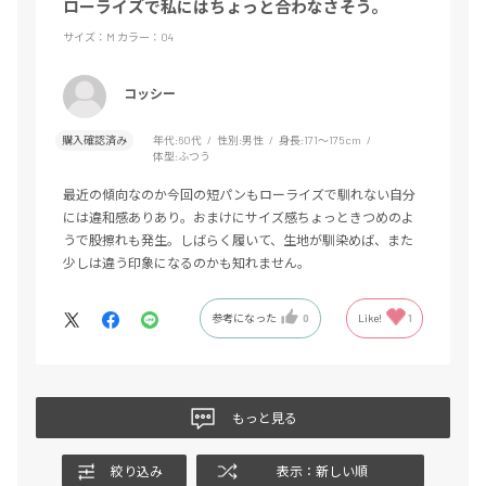
ローライズで私にはちょっと合わなさそう。
サイズ：M
カラー：04
コッシー
購入確認済み
年代:
60代
性別:
男性
身長:
171～175cm
体型:
ふつう
最近の傾向なのか今回の短パンもローライズで馴れない自分
には違和感ありあり。おまけにサイズ感ちょっときつめのよ
うで股擦れも発生。しばらく履いて、生地が馴染めば、また
少しは違う印象になるのかも知れません。
参考になった
0
Like!
1
もっと見る
絞り込み
表示：新しい順