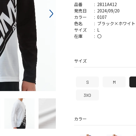
2811A412
バッグ
帽子
品番
2024/09/20
発売日
0107
カラー
ブラック×ホワイト
色名
L
サイズ
〇
在庫
サイズ
S
M
3XO
カラー