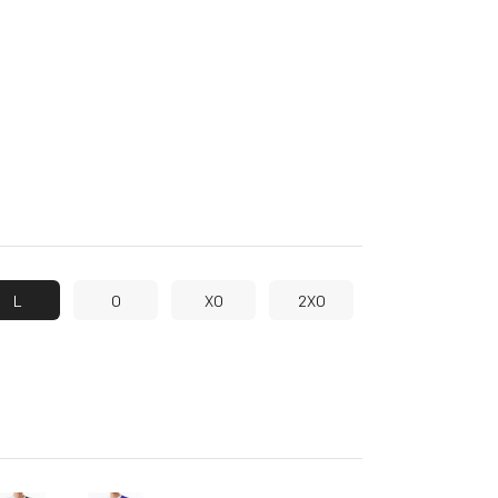
L
O
XO
2XO