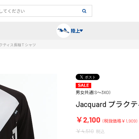
陸上
 プラクティス長袖Ｔシャツ
長袖シャツ
陸上競技（跳）
タイム計測
ハー
陸上
チュ
レーシングシャツ・タイツ
消耗品・スペアパーツ
パワー
トレ
フィ
男女共通(S～3XO)
Jacquard プ
ウインドブレーカー
プライオボックス
ベス
ミニ
￥2,100
(税抜価格￥1,909)
ソックス
ラダー・マーカー
手袋
￥4,510
税込