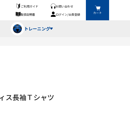
ご利用ガイド
お問い合わせ
カート
取扱説明書
ログイン/会員登録
トレーニング
フパンツ・トランクス
競技（投）
ーブ・牽引
ーニングスーツ
ットネス機器
ラクティス長袖Ｔシャツ
ト
ハードル・ハードル