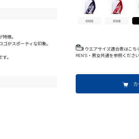
0105
0106
が特徴。
ビッグロゴがスポーティな印象。
ウエアサイズ適合表はこち
MEN'S・男女共通を参照くださ
です。
カ