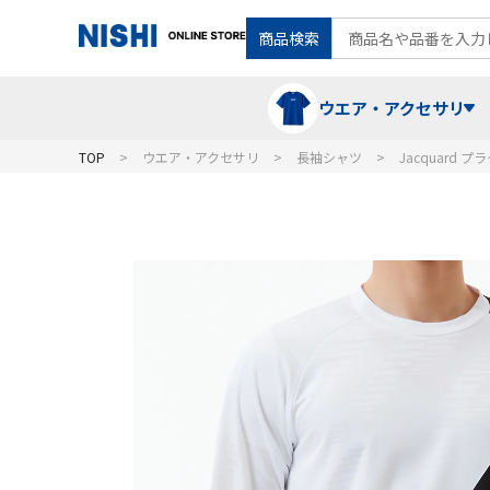
商品検索
ウエア・アクセサリ
TOP
ウエア・アクセサリ
長袖シャツ
Jacquard
Tシャツ・ポロシャツ
陸上競技（走）
ケア用品
ランニングシャツ・パンツ
グラウンド用品
バランス
スウェット
フォーム・動きづくり
コート
メディシンボール