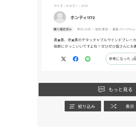
サイズ：M
カラー：0707
ホンティ1172
購入確認済み
年代:
60代
性別:
男性
身長:
171～175cm
黒✖️黒、赤✖️黒のデタッチャブルウインドブレー
抜群にかっこいいですよね！ぜひぜひ皆さんにお
参考になった
もっと見る
絞り込み
表示