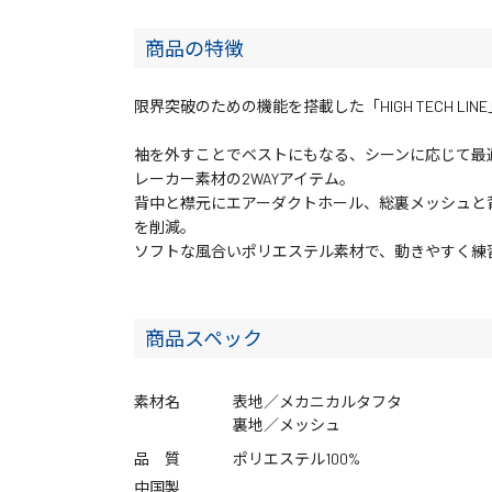
商品の特徴
限界突破のための機能を搭載した「HIGH TECH LI
袖を外すことでベストにもなる、シーンに応じて最
レーカー素材の2WAYアイテム。
背中と襟元にエアーダクトホール、総裏メッシュと
を削減。
ソフトな風合いポリエステル素材で、動きやすく練
商品スペック
素材名
表地／メカニカルタフタ
裏地／メッシュ
品 質
ポリエステル100%
中国製