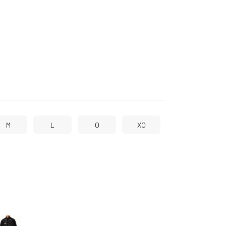
M
L
O
XO