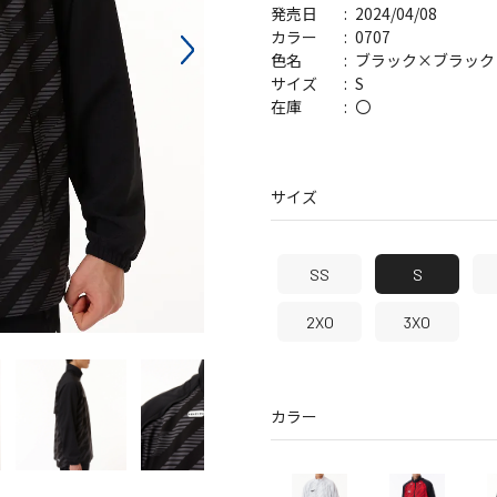
2024/04/08
発売日
バッグ
帽子
0707
カラー
ブラック×ブラック
色名
S
サイズ
〇
在庫
サイズ
SS
S
2XO
3XO
カラー