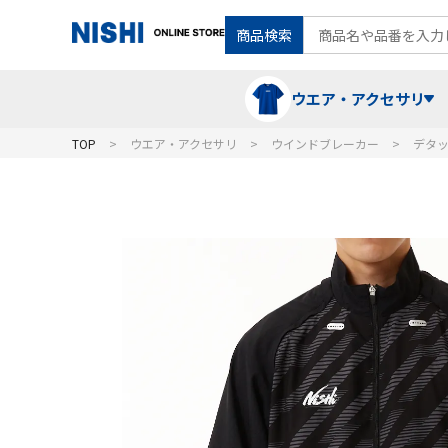
商品検索
ウエア・アクセサリ
TOP
ウエア・アクセサリ
ウインドブレーカー
デタ
Tシャツ・ポロシャツ
陸上競技（走）
ケア用品
ランニングシャツ・パンツ
グラウンド用品
バランス
スウェット
フォーム・動きづくり
コート
メディシンボール