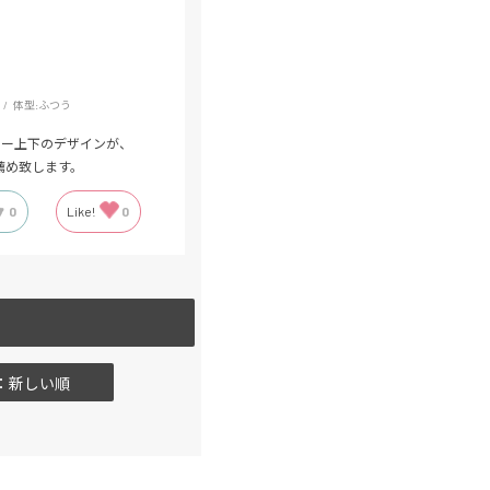
体型:
ふつう
カー上下のデザインが、
薦め致します。
0
Like!
0
：新しい順