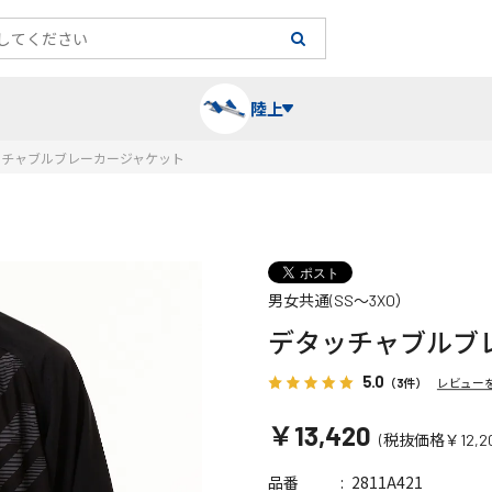
陸上
ッチャブルブレーカージャケット
長袖シャツ
陸上競技（跳）
タイム計測
ハー
陸上
チュ
男女共通(SS～3XO）
レーシングシャツ・タイツ
消耗品・スペアパーツ
パワー
トレ
フィ
デタッチャブルブ
ウインドブレーカー
プライオボックス
ベス
ミニ
5.0
（3件）
レビュー
￥13,420
(税抜価格￥12,20
ソックス
ラダー・マーカー
手袋
2811A421
品番