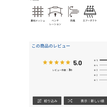
裏地メッシュ
ベンチ
防風
エアーダクト
レーション
この商品のレビュー
5.0
★
5
★
4
3
★
3
レビュー件数：
件
★
2
★
1
絞り込み
表示：新しい順