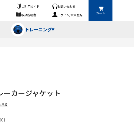
ご利用ガイド
お問い合わせ
カート
取扱説明書
ログイン/会員登録
トレーニング
フパンツ・トランクス
競技（投）
ーブ・牽引
ーニングスーツ
ットネス機器
レーカージャケット
ト
ハードル・ハードル
を見る
0)