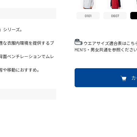
0101
0607
NE」シリーズ。
適な衣服内環境を提供するブ
ウエアサイズ適合表はこち
MEN'S・男女共通を参照くださ
背面ベンチレーションでムレ
習や移動におすすめ。
カ