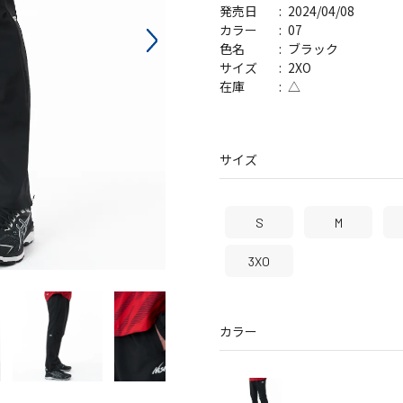
2024/04/08
発売日
バッグ
帽子
07
カラー
ブラック
色名
2XO
サイズ
△
在庫
サイズ
S
M
3XO
カラー