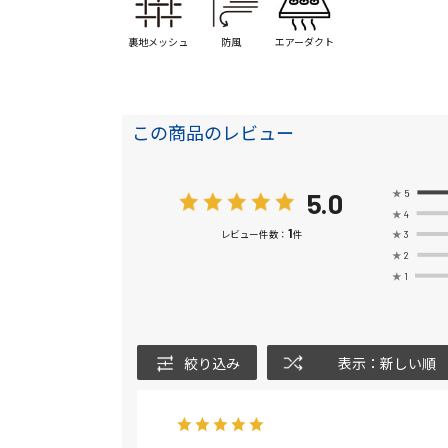
裏地メッシュ
防風
エアーダクト
この商品のレビュー
5.0
★
5
★
4
1
★
3
レビュー件数：
件
★
2
★
1
絞り込み
表示：新しい順