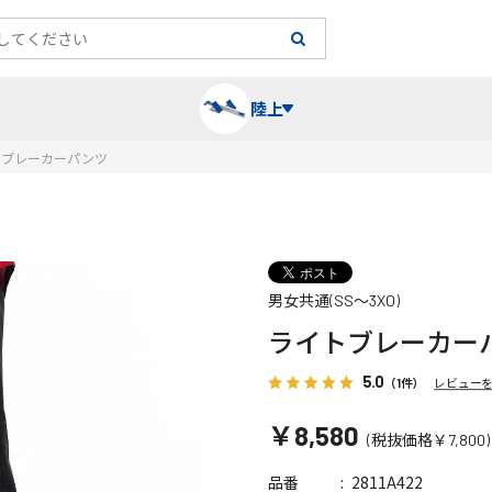
陸上
トブレーカーパンツ
長袖シャツ
陸上競技（跳）
タイム計測
ハー
陸上
チュ
男女共通(SS～3XO)
レーシングシャツ・タイツ
消耗品・スペアパーツ
パワー
トレ
フィ
ライトブレーカー
ウインドブレーカー
プライオボックス
ベス
ミニ
5.0
（1件）
レビュー
￥8,580
(税抜価格￥7,800)
ソックス
ラダー・マーカー
手袋
2811A422
品番