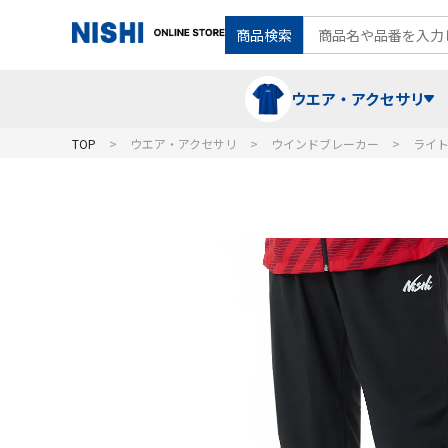
商品検索
ウエア・アクセサリ
TOP
ウエア・アクセサリ
ウインドブレーカー
ライ
Tシャツ・ポロシャツ
陸上競技（走）
ケア用品
ランニングシャツ・パンツ
グラウンド用品
バランス
スウェット
フォーム・動きづくり
コート
メディシンボール