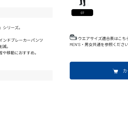
07
NE」シリーズ。
ウエアサイズ適合表はこち
インドブレーカーパンツ
MEN'S・男女共通を参照くださ
削減。
習や移動におすすめ。
カ