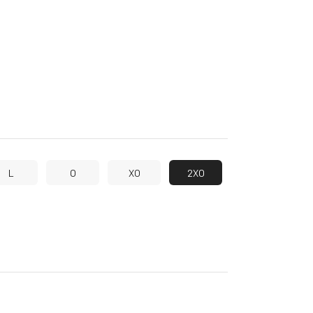
L
O
XO
2XO