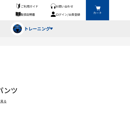
ご利用ガイド
お問い合わせ
カート
取扱説明書
ログイン/会員登録
トレーニング
フパンツ・トランクス
競技（投）
ーブ・牽引
ーニングスーツ
ットネス機器
パンツ
ト
ハードル・ハードル
を見る