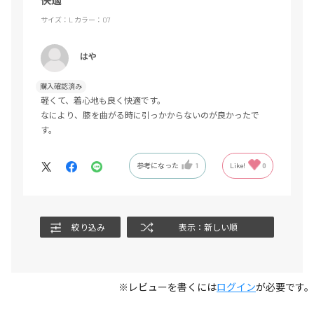
快適
サイズ：L
カラー：07
はや
購入確認済み
軽くて、着心地も良く快適です。
なにより、膝を曲がる時に引っかからないのが良かったで
す。
参考になった
1
Like!
0
絞り込み
表示：新しい順
※レビューを書くには
ログイン
が必要です。