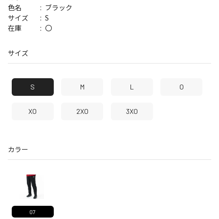
ブラック
色名
S
サイズ
〇
在庫
サイズ
S
M
L
O
XO
2XO
3XO
カラー
07