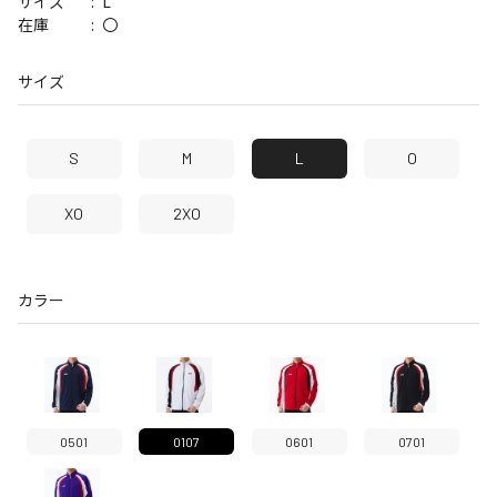
L
サイズ
〇
在庫
サイズ
S
M
L
O
XO
2XO
カラー
0501
0107
0601
0701