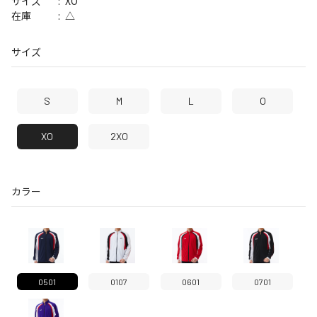
XO
サイズ
△
在庫
サイズ
S
M
L
O
XO
2XO
カラー
0501
0107
0601
0701