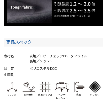
商品スペック
素材名
表地／ドビーチェックC0、タフツイル
裏地／メッシュ
品 質
ポリエステル100%
中国製
3D CUT
再帰反射
裏地メッシュ
ベンチ
防風
タフ素材
レーション