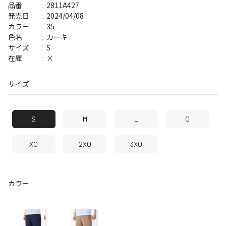
2811A427
品番
2024/04/08
発売日
35
カラー
カーキ
色名
S
サイズ
×
在庫
サイズ
S
M
L
O
XO
2XO
3XO
カラー