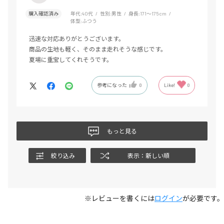
購入確認済み
年代:
40代
性別:
男性
身長:
171～175cm
体型:
ふつう
迅速な対応ありがとうございます。
商品の生地も軽く、そのまま走れそうな感じです。
夏場に重宝してくれそうです。
参考になった
0
Like!
0
もっと見る
絞り込み
表示：新しい順
※レビューを書くには
ログイン
が必要です。