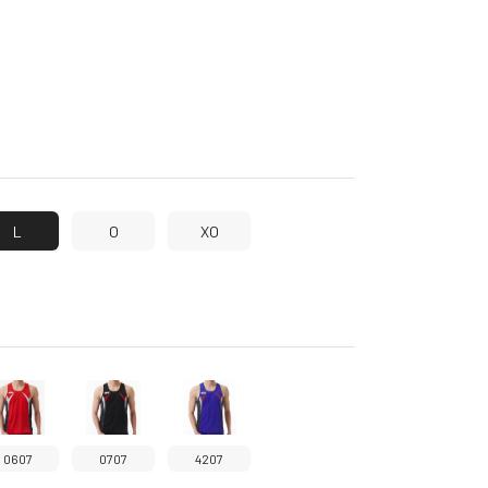
L
O
XO
0607
0707
4207