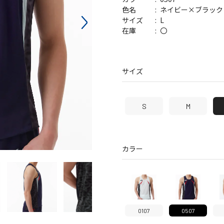
バッグ
帽子
ネイビー×ブラック
色名
L
サイズ
〇
在庫
サイズ
S
M
カラー
0107
0507