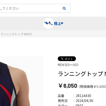
陸上
ランニングトップ MEN'S
長袖シャツ
陸上競技（跳）
タイム計測
ハー
陸上
チュ
MEN'S(S～XO)
レーシングシャツ・タイツ
消耗品・スペアパーツ
パワー
トレ
フィ
ランニングトップ M
ウインドブレーカー
プライオボックス
ベス
ミニ
￥6,050
(税抜価格￥5,500)
ソックス
ラダー・マーカー
手袋
2811A430
品番
2024/04/30
発売日
0507
カラー