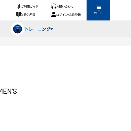
ご利用ガイド
お問い合わせ
カート
取扱説明書
ログイン/会員登録
トレーニング
フパンツ・トランクス
競技（投）
ーブ・牽引
ーニングスーツ
ットネス機器
EN'S
ト
ハードル・ハードル