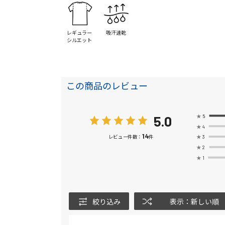
レギュラー
吸汗速乾
シルエット
この商品のレビュー
5.0
★
5
★
4
14
★
3
レビュー件数：
件
★
2
★
1
絞り込み
表示：新しい順