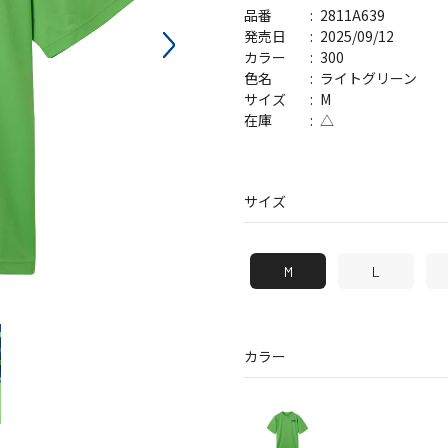
2811A639
バッグ
帽子
品番
2025/09/12
発売日
300
カラー
ライトグリーン
色名
M
サイズ
△
在庫
サイズ
M
L
カラー