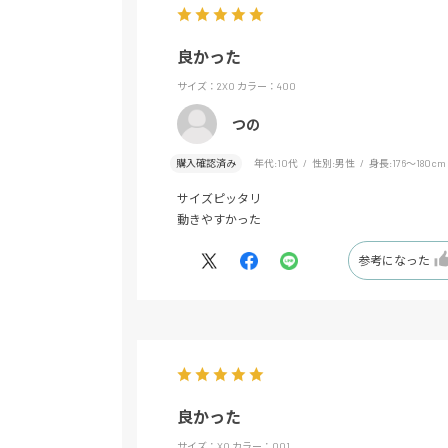
良かった
サイズ：2XO
カラー：400
つの
購入確認済み
年代:
10代
性別:
男性
身長:
176～180cm
サイズピッタリ
動きやすかった
参考になった
良かった
サイズ：XO
カラー：001