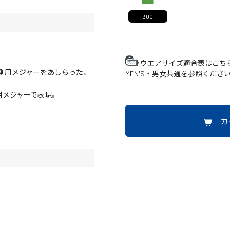
300
ウエアサイズ適合表はこち
測用メジャーをあしらった、
MEN'S・男女共通を参照くださ
用メジャーで表現。
。
カ