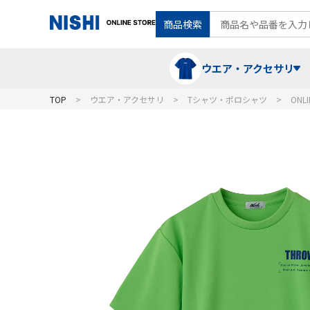
商品検索
ウエア・アクセサリ
TOP
ウエア・アクセサリ
Tシャツ・ポロシャツ
ONLI
Tシャツ・ポロシャツ
陸上競技（走）
ケア用品
ランニングシャツ・パンツ
グラウンド用品
バランス
スウェット
フォーム・動きづくり
コート
メディシンボール