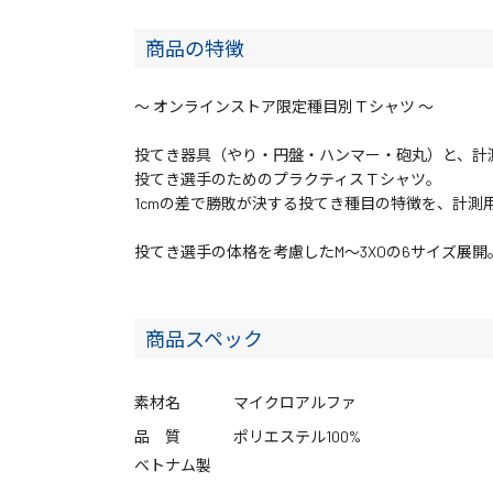
商品の特徴
～ オンラインストア限定種目別Ｔシャツ ～
投てき器具（やり・円盤・ハンマー・砲丸）と、計
投てき選手のためのプラクティスＴシャツ。
1cmの差で勝敗が決する投てき種目の特徴を、計測
投てき選手の体格を考慮したM～3XOの6サイズ展開
商品スペック
素材名
マイクロアルファ
品 質
ポリエステル100%
ベトナム製