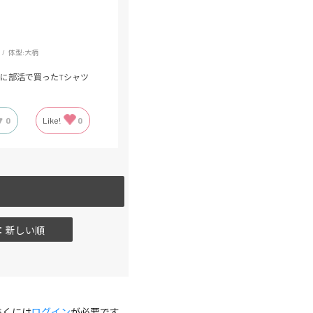
体型:
大柄
に部活で買ったTシャツ
0
Like!
0
：新しい順
書くには
ログイン
が必要です。