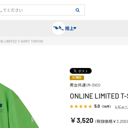
陸上
NE LIMITED T-SHIRT THROW
長袖シャツ
陸上競技（跳）
タイム計測
ハー
陸上
チュ
レーシングシャツ・タイツ
消耗品・スペアパーツ
パワー
トレ
フィ
男女共通 (M-3XO)
ONLINE LIMITED T
ウインドブレーカー
プライオボックス
ベス
ミニ
5.0
（14件）
レビュー
ソックス
ラダー・マーカー
手袋
￥3,520
(税抜価格￥3,200)