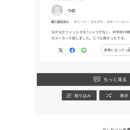
つの
購入確認済み
年代:
10代
性別:
男性
身長:
176～180cm
なかなかフィットするTシャツがなく、中学校の時
のメーカーで探しました。とても良かったです。
参考になった
もっと見る
絞り込み
表示
※レビューを