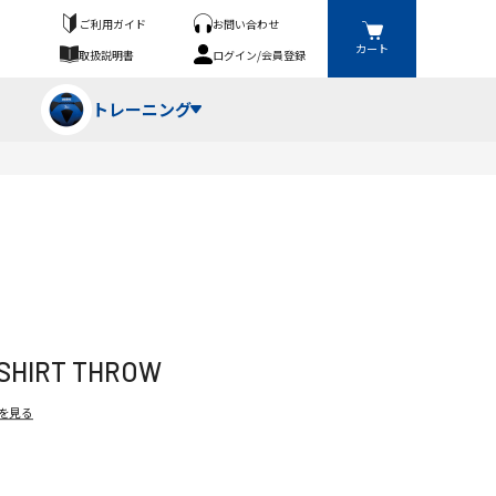
ご利用ガイド
お問い合わせ
カート
取扱説明書
ログイン/会員登録
トレーニング
フパンツ・トランクス
競技（投）
ーブ・牽引
ーニングスーツ
ットネス機器
-SHIRT THROW
ト
ハードル・ハードル
を見る