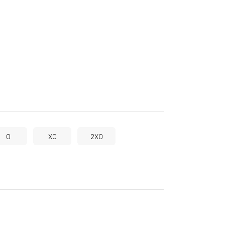
O
XO
2XO