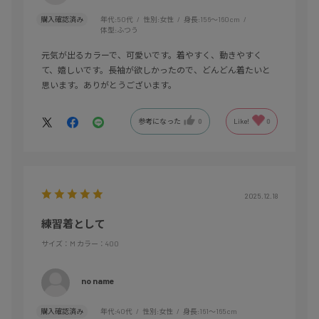
購入確認済み
年代:
50代
性別:
女性
身長:
156～160cm
体型:
ふつう
元気が出るカラーで、可愛いです。着やすく、動きやすく
て、嬉しいです。長袖が欲しかったので、どんどん着たいと
思います。ありがとうございます。
参考になった
0
Like!
0
2025.12.18
練習着として
サイズ：M
カラー：400
no name
購入確認済み
年代:
40代
性別:
女性
身長:
161～165cm