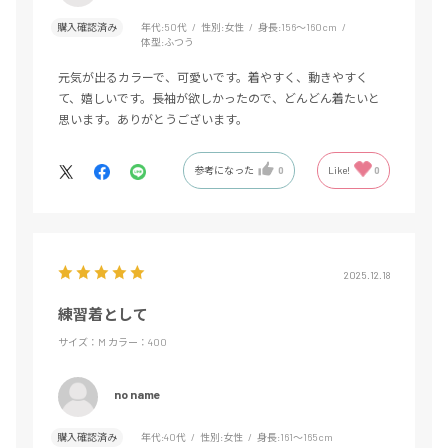
購入確認済み
年代:
50代
性別:
女性
身長:
156～160cm
体型:
ふつう
元気が出るカラーで、可愛いです。着やすく、動きやすく
て、嬉しいです。長袖が欲しかったので、どんどん着たいと
思います。ありがとうございます。
参考になった
0
Like!
0
2025.12.18
練習着として
サイズ：M
カラー：400
no name
購入確認済み
年代:
40代
性別:
女性
身長:
161～165cm