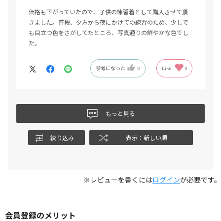
価格も下がっていたので、子供の練習着として購入させて頂
きました。普段、夕方から夜にかけての練習のため、少しで
も目立つ色をさがしてたところ、写真通りの鮮やかな色でし
た。
参考になった
0
Like!
0
もっと見る
絞り込み
表示：新しい順
※レビューを書くには
ログイン
が必要です。
会員登録のメリット