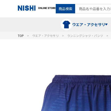
商品検索
ウエア・アクセサリ
TOP
ウエア・アクセサリ
ランニングシャツ・パンツ
Tシャツ・ポロシャツ
陸上競技（走）
ケア用品
ランニングシャツ・パンツ
グラウンド用品
バランス
スウェット
フォーム・動きづくり
コート
メディシンボール