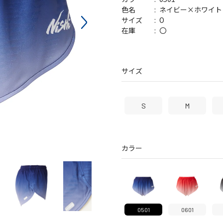
バッグ
帽子
ネイビー×ホワイト
色名
O
サイズ
〇
在庫
サイズ
S
M
カラー
0501
0601