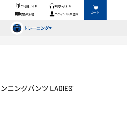
ご利用ガイド
お問い合わせ
カート
取扱説明書
ログイン/会員登録
トレーニング
フパンツ・トランクス
競技（投）
ーブ・牽引
ーニングスーツ
ットネス機器
g ランニングパンツ LADIES'
ト
ハードル・ハードル