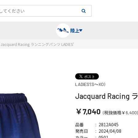
陸上
Jacquard Racing ランニングパンツ LADIES'
長袖シャツ
陸上競技（跳）
タイム計測
ハー
陸上
チュ
LADIES'(S～XO)
レーシングシャツ・タイツ
消耗品・スペアパーツ
パワー
トレ
フィ
Jacquard Racin
ウインドブレーカー
プライオボックス
ベス
ミニ
￥7,040
(税抜価格￥6,400)
ソックス
ラダー・マーカー
手袋
2812A045
品番
2024/04/08
発売日
0501
カラー