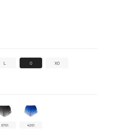
L
O
XO
0701
4201