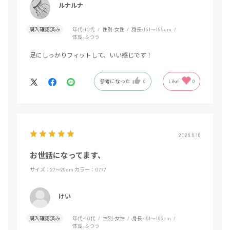
ルナルナ
購入確認済み
年代:
10代
性別:
女性
身長:
151～155cm
体型:
ふつう
足にしっかりフィットして、いい感じです！
参考になった
0
Like!
0
2026.6.16
お世話になってます、
サイズ：27～29cm
カラー：0777
けい
購入確認済み
年代:
40代
性別:
女性
身長:
161～165cm
体型:
ふつう