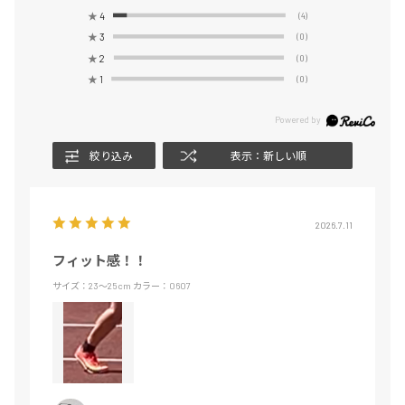
★
4
(4)
★
3
(0)
★
2
(0)
★
1
(0)
絞り込み
表示：新しい順
2026.7.11
フィット感！！
サイズ：23～25cm
カラー：0607