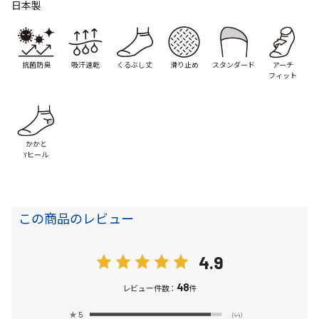
日本製
抗菌防臭
吸汗速乾
くるぶし丈
滑り止め
スタンダード
アーチ
フィット
かかと
Yヒール
この商品のレビュー
4.9
48
レビュー件数：
件
★
5
(44)