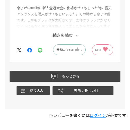
息子が中1の時に新人全道大会に出場させてもらった時に露天
でソックスを購入させてもらいました。その時から息子は虜
です。しかもブラックが大好きです！去年はブラックがなく
サイトにもなく違う色を購入してましたが今年に入ってサイ
ト確認するとあったので即購入しました！グリップが違うみ
続きを読む
たいです！これからも購入させてもらいます。
参考になった
0
Like!
0
もっと見る
絞り込み
表示：新しい順
※レビューを書くには
ログイン
が必要です。