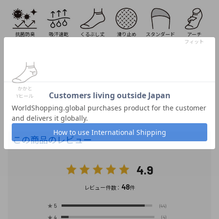
抗菌防臭
吸汗速乾
くるぶし丈
滑り止め
スタンダード
アーチ
フィット
かかと
Yヒール
この商品のレビュー
4.9
48
レビュー件数：
件
★
5
(44)
★
4
(4)