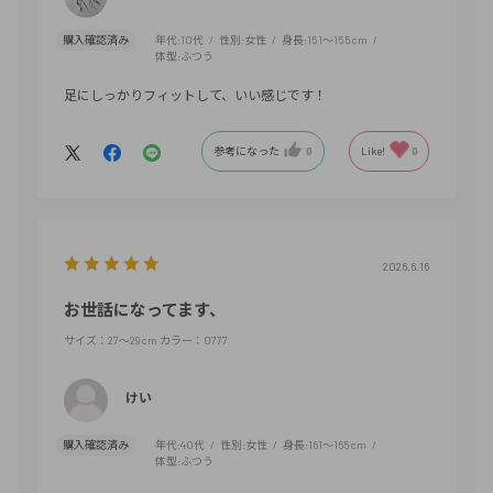
購入確認済み
年代:
10代
性別:
女性
身長:
151～155cm
体型:
ふつう
足にしっかりフィットして、いい感じです！
参考になった
0
Like!
0
2026.6.16
お世話になってます、
サイズ：27～29cm
カラー：0777
けい
購入確認済み
年代:
40代
性別:
女性
身長:
161～165cm
体型:
ふつう