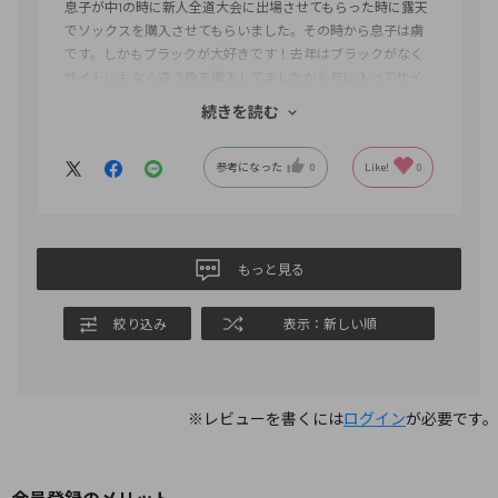
息子が中1の時に新人全道大会に出場させてもらった時に露天
でソックスを購入させてもらいました。その時から息子は虜
です。しかもブラックが大好きです！去年はブラックがなく
サイトにもなく違う色を購入してましたが今年に入ってサイ
ト確認するとあったので即購入しました！グリップが違うみ
続きを読む
たいです！これからも購入させてもらいます。
参考になった
0
Like!
0
もっと見る
絞り込み
表示：新しい順
※レビューを書くには
ログイン
が必要です。