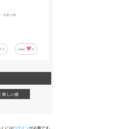
体型:
大柄
0
Like!
0
：新しい順
書くには
ログイン
が必要です。