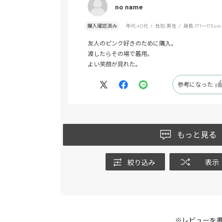
no name
購入確認済み
年代:
40代
性別:
男性
身長:
171～175cm
友人のピンク好きのために購入。
渡したらその場で着用。
よい笑顔が見れた。
参考になった
もっと見る
絞り込み
表示
※レビューを