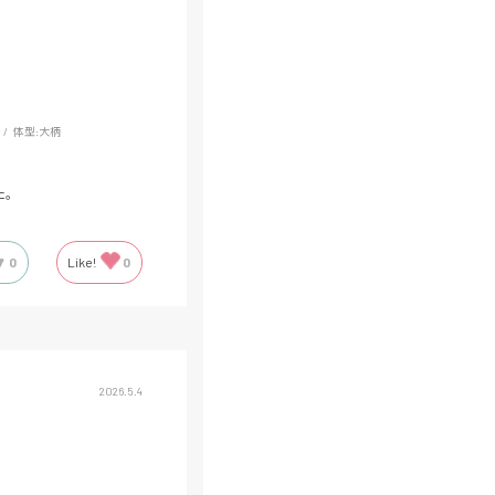
体型:
大柄
た。
0
Like!
0
2026.5.4