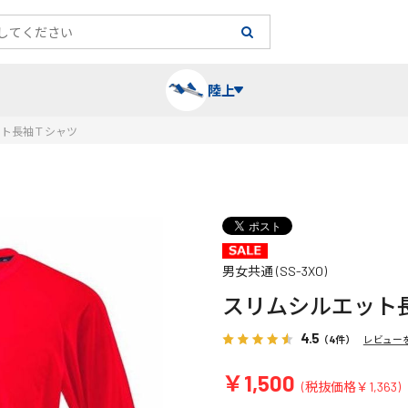
陸上
ット長袖Ｔシャツ
長袖シャツ
陸上競技（跳）
タイム計測
ハー
陸上
チュ
レーシングシャツ・タイツ
消耗品・スペアパーツ
パワー
トレ
フィ
男女共通 (SS-3XO)
スリムシルエット
ウインドブレーカー
プライオボックス
ベス
ミニ
4.5
（4件）
レビュー
ソックス
ラダー・マーカー
手袋
￥1,500
(税抜価格￥1,363)