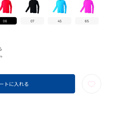
06
07
45
65
ら
い。
ートに入れる