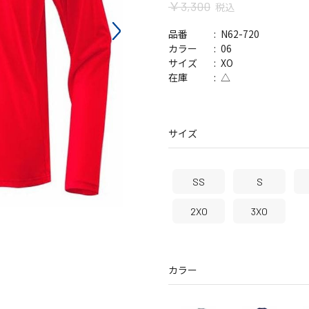
￥3,300
税込
バッグ
帽子
N62-720
品番
06
カラー
XO
サイズ
△
在庫
サイズ
SS
S
2XO
3XO
カラー