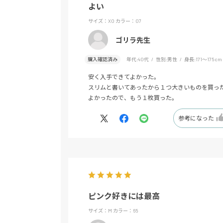
よい
サイズ：XO
カラー：07
ゴリラ先生
購入確認済み
年代:
40代
性別:
男性
身長:
171～175cm
安く入手できてよかった。
スリムと書いてあったから１つ大きいものを買っ
よかったので、もう１枚買った。
参考になった
ピンク好きには最高
サイズ：M
カラー：65