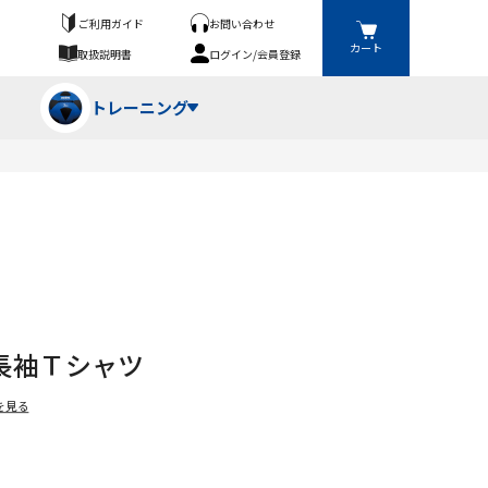
ご利用ガイド
お問い合わせ
カート
取扱説明書
ログイン/会員登録
トレーニング
フパンツ・トランクス
競技（投）
ーブ・牽引
ーニングスーツ
ットネス機器
長袖Ｔシャツ
ト
ハードル・ハードル
を見る