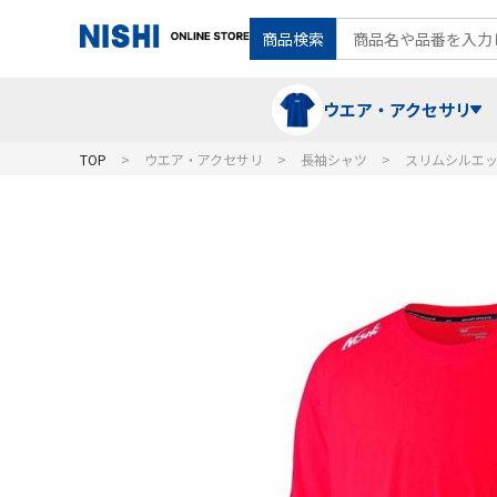
商品検索
ウエア・アクセサリ
TOP
ウエア・アクセサリ
長袖シャツ
スリムシルエ
Tシャツ・ポロシャツ
陸上競技（走）
ケア用品
ランニングシャツ・パンツ
グラウンド用品
バランス
スウェット
フォーム・動きづくり
コート
メディシンボール