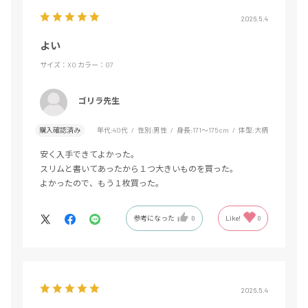
2026.5.4
よい
サイズ：XO
カラー：07
ゴリラ先生
購入確認済み
年代:
40代
性別:
男性
身長:
171～175cm
体型:
大柄
安く入手できてよかった。
スリムと書いてあったから１つ大きいものを買った。
よかったので、もう１枚買った。
参考になった
0
Like!
0
2026.5.4