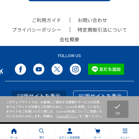
ご利用ガイド
お問い合わせ
プライバシーポリシー
特定商取引法について
会社概要
FOLLOW US
SP版サイトを表示
PC版サイトを表示
このウェブサイトでは、お客様にご提供する情報やサービスの充実、
check
本ウェブサイトの快適なご利用のために、Cookieを使用しています。
本サイトをご利用いただく際には、Cookieの利用についてご同意いた
OK
だいたものとみなします。詳細は、”
Cookieポリシー
”をご覧ください。
Copyright © NISHI Athletic Goods Co.,Ltd. All Rights Reserved.