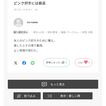
ピンク好きには最高
サイズ：M
カラー：65
no name
購入確認済み
年代:
40代
性別:
男性
身長:
171～175cm
体型:
大柄
友人のピンク好きのために購入。
渡したらその場で着用。
よい笑顔が見れた。
参考になった
0
Like!
0
もっと見る
絞り込み
表示：新しい順