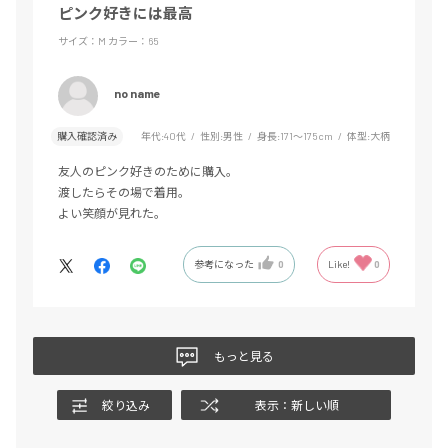
ピンク好きには最高
サイズ：M
カラー：65
no name
購入確認済み
年代:
40代
性別:
男性
身長:
171～175cm
体型:
大柄
友人のピンク好きのために購入。
渡したらその場で着用。
よい笑顔が見れた。
参考になった
0
Like!
0
もっと見る
絞り込み
表示：新しい順