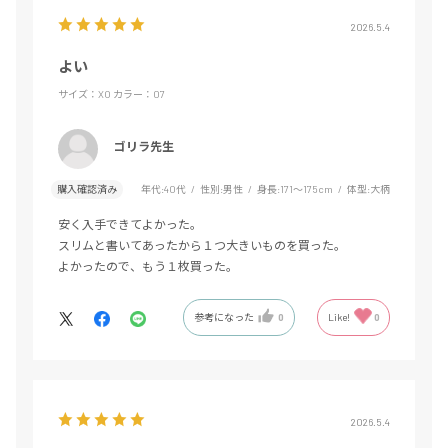
2026.5.4
よい
サイズ：XO
カラー：07
ゴリラ先生
購入確認済み
年代:
40代
性別:
男性
身長:
171～175cm
体型:
大柄
安く入手できてよかった。
スリムと書いてあったから１つ大きいものを買った。
よかったので、もう１枚買った。
参考になった
0
Like!
0
2026.5.4