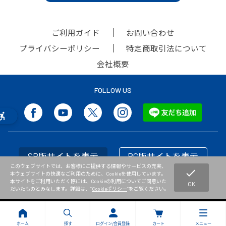
ご利用ガイド
お問い合わせ
プライバシーポリシー
特定商取引法について
会社概要
FOLLOW US
SP版サイトを表示
PC版サイトを表示
このウェブサイトでは、お客様にご提供する情報やサービスの充実、
check
本ウェブサイトの快適なご利用のために、Cookieを使用しています。
本サイトをご利用いただく際には、Cookieの利用についてご同意いた
OK
だいたものとみなします。詳細は、”
Cookieポリシー
”をご覧ください。
Copyright © NISHI Athletic Goods Co.,Ltd. All Rights Reserved.