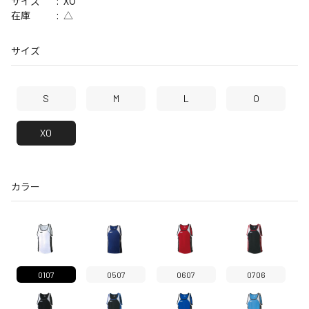
XO
サイズ
△
在庫
サイズ
S
M
L
O
XO
カラー
0107
0507
0607
0706