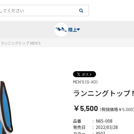
陸上
ランニングトップ MEN'S
長袖シャツ
陸上競技（跳）
タイム計測
ハー
陸上
チュ
MEN'S (S-XO)
レーシングシャツ・タイツ
消耗品・スペアパーツ
パワー
トレ
フィ
ランニングトップ M
ウインドブレーカー
プライオボックス
ベス
ミニ
￥5,500
(税抜価格￥5,000
ソックス
ラダー・マーカー
手袋
N65-008
品番
2022/03/28
発売日
4507
カラー