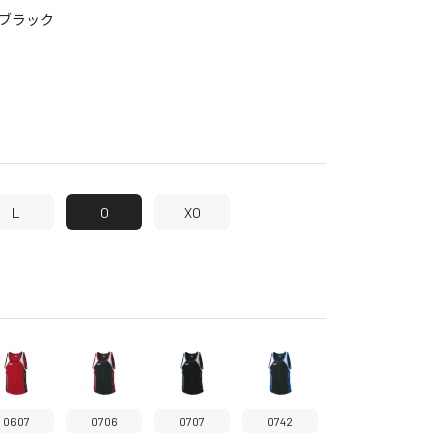
ブラック
L
O
XO
0607
0706
0707
0742