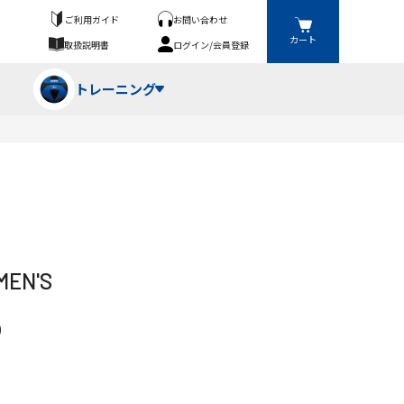
ご利用ガイド
お問い合わせ
カート
取扱説明書
ログイン/会員登録
トレーニング
フパンツ・トランクス
競技（投）
ーブ・牽引
ーニングスーツ
ットネス機器
EN'S
ト
ハードル・ハードル
)