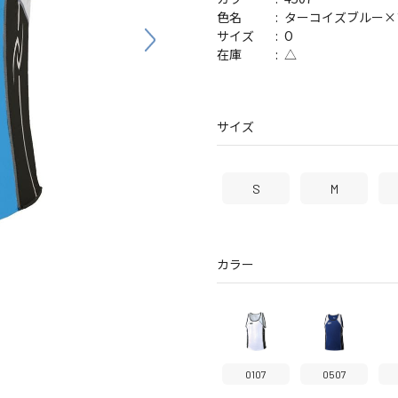
バッグ
帽子
ターコイズブルー×
色名
O
サイズ
△
在庫
サイズ
S
M
カラー
0107
0507