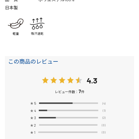
日本製
軽量
吸汗速乾
この商品のレビュー
4.3
7
レビュー件数：
件
★
5
(4)
★
4
(1)
★
3
(2)
★
2
(0)
★
1
(0)