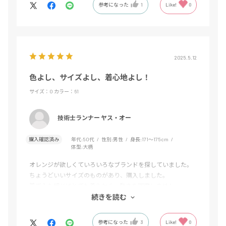
参考になった
1
Like!
0
2025.5.12
色よし、サイズよし、着心地よし！
サイズ：O
カラー：61
技術士ランナー ヤス・オー
購入確認済み
年代:
50代
性別:
男性
身長:
171～175cm
体型:
大柄
オレンジが欲しくていろいろなブランドを探していました。
ちょうどいいサイズのものがあり、購入しました。
着てみた感じはとても柔らかく、動きを邪魔しません。
それに、値段が手ごろなところがとてもいいです。
続きを読む
参考になった
3
Like!
0