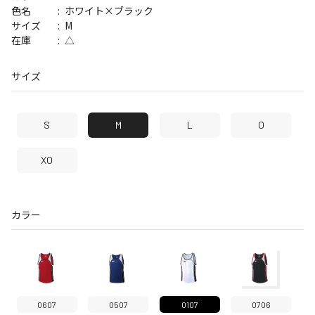
ホワイト×ブラック
色名
M
サイズ
△
在庫
サイズ
S
M
L
O
XO
カラー
0607
0507
0107
0706