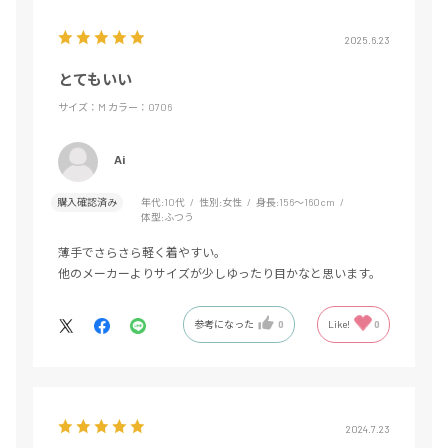
2025.6.23
とてもいい
サイズ：M
カラー：0706
Ai
購入確認済み
年代:
10代
性別:
女性
身長:
156～160cm
体型:
ふつう
薄手でさらさら軽く着やすい。
他のメーカーよりサイズが少しゆったり目かなと思います。
参考になった
0
Like!
0
2024.7.23