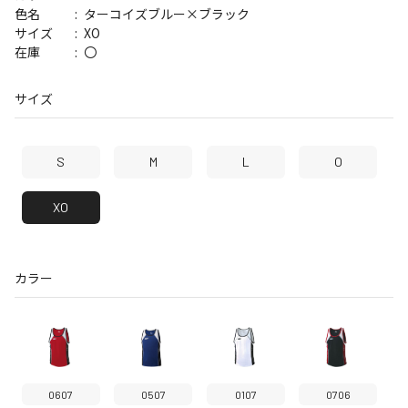
ターコイズブルー×ブラック
色名
XO
サイズ
〇
在庫
サイズ
S
M
L
O
XO
カラー
0607
0507
0107
0706