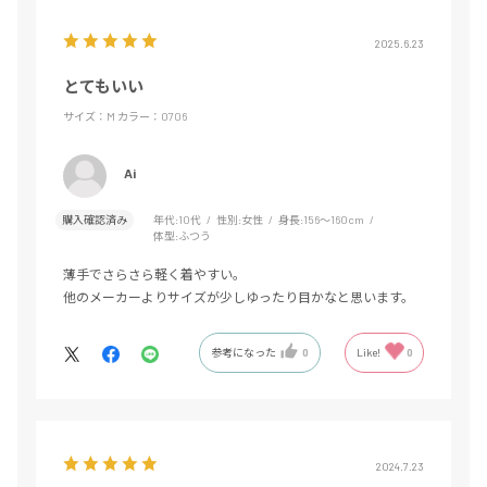
2025.6.23
とてもいい
サイズ：M
カラー：0706
Ai
購入確認済み
年代:
10代
性別:
女性
身長:
156～160cm
体型:
ふつう
薄手でさらさら軽く着やすい。
他のメーカーよりサイズが少しゆったり目かなと思います。
参考になった
0
Like!
0
2024.7.23