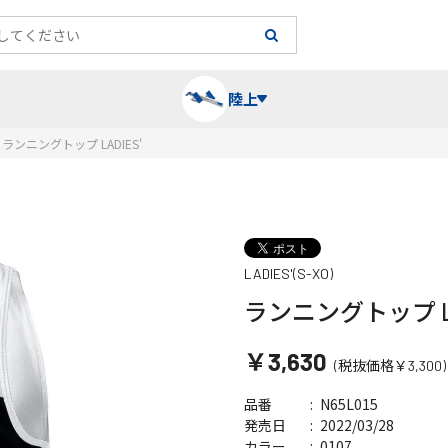
陸上
ランニングトップ LADIES'
長袖シャツ
陸上競技（跳）
タイム計測
ハー
陸上
チュ
LADIES'(S-XO)
レーシングシャツ・タイツ
消耗品・スペアパーツ
パワー
トレ
フィ
ランニングトップ LA
ウインドブレーカー
プライオボックス
ベス
ミニ
￥3,630
(税抜価格￥3,300)
ソックス
ラダー・マーカー
手袋
N65L015
品番
2022/03/28
発売日
0107
カラー