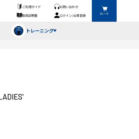
ご利用ガイド
お問い合わせ
カート
取扱説明書
ログイン/会員登録
トレーニング
フパンツ・トランクス
競技（投）
ーブ・牽引
ーニングスーツ
ットネス機器
DIES'
ト
ハードル・ハードル