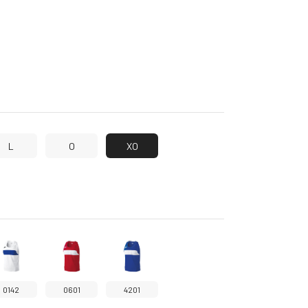
L
O
XO
0142
0601
4201