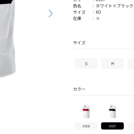
バッグ
帽子
ホワイト×ブラック
色名
XO
サイズ
×
在庫
サイズ
S
M
カラー
0106
0107