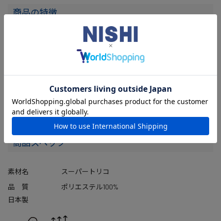
商品の特徴
表面に異形断面ブライト糸を採用し、やわらかな光沢感をもつ素
材「スーパートリコ」採用。
ポリエステル100%のため、軽量感がありドライタッチでまとわり
つきにくい。
伝統的な帯デザインが特徴的な、チームウエアとしてもそろえや
すいベーシックなランニングシャツ。
商品スペック
素材名
スーパートリコ
品 質
ポリエステル100%
日本製