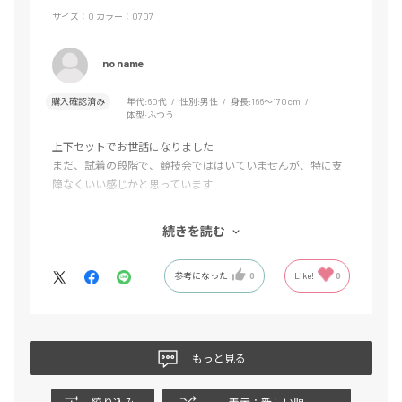
サイズ：O
カラー：0707
no name
購入確認済み
年代:
60代
性別:
男性
身長:
166～170cm
体型:
ふつう
上下セットでお世話になりました
まだ、試着の段階で、競技会でははいていませんが、特に支
障なくいい感じかと思っています
最初の購入したものは小さくて、ランニングシャツも体が動
続きを読む
かせないような状態でしたが、ワンサイズ上に替えて頂いて
助かりました。
参考になった
0
Like!
0
しいて言えば、購入の前にサイズ感が初めての人でももう少
しわかりやすければ良かったと思いました
もっと見る