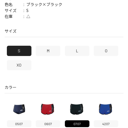
ブラック×ブラック
色名
S
サイズ
△
在庫
サイズ
S
M
L
O
XO
カラー
0507
0607
0707
4207