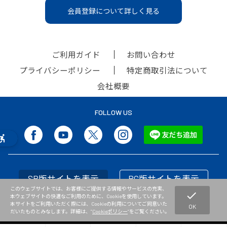
会員登録について詳しく見る
ご利用ガイド
お問い合わせ
プライバシーポリシー
特定商取引法について
会社概要
FOLLOW US
SP版サイトを表示
PC版サイトを表示
このウェブサイトでは、お客様にご提供する情報やサービスの充実、
check
本ウェブサイトの快適なご利用のために、Cookieを使用しています。
本サイトをご利用いただく際には、Cookieの利用についてご同意いた
OK
だいたものとみなします。詳細は、”
Cookieポリシー
”をご覧ください。
Copyright © NISHI Athletic Goods Co.,Ltd. All Rights Reserved.