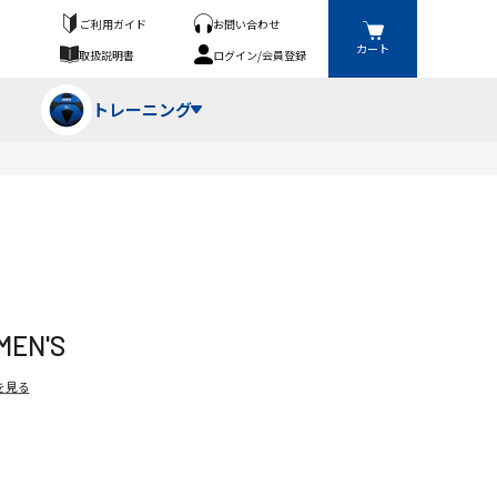
ご利用ガイド
お問い合わせ
カート
取扱説明書
ログイン/会員登録
トレーニング
フパンツ・トランクス
競技（投）
ーブ・牽引
ーニングスーツ
ットネス機器
EN'S
ト
ハードル・ハードル
を見る