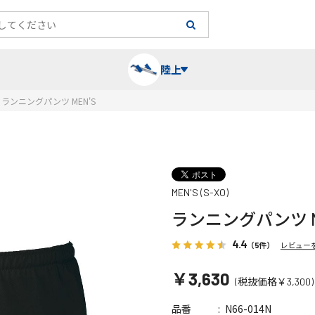
陸上
ランニングパンツ MEN'S
長袖シャツ
陸上競技（跳）
タイム計測
ハー
陸上
チュ
MEN'S (S-XO)
レーシングシャツ・タイツ
消耗品・スペアパーツ
パワー
トレ
フィ
ランニングパンツ M
ウインドブレーカー
プライオボックス
ベス
ミニ
4.4
（5件）
レビュー
￥3,630
(税抜価格￥3,300)
ソックス
ラダー・マーカー
手袋
N66-014N
品番