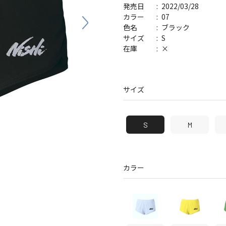
2022/03/28
発売日
バッグ
帽子
07
カラー
ブラック
色名
S
サイズ
×
在庫
サイズ
S
M
カラー