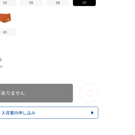
03
05
06
07
61
ら
い。
がありません
入荷案内申し込み