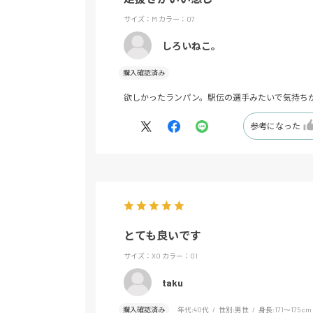
サイズ：M
カラー：07
しろいねこ。
購入確認済み
欲しかったランパン。駅伝の選手みたいで気持ち
参考になった
とても良いです
サイズ：XO
カラー：01
taku
購入確認済み
年代:
40代
性別:
男性
身長:
171～175cm