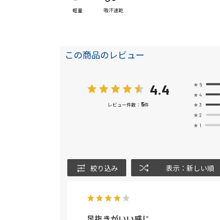
軽量
吸汗速乾
この商品のレビュー
4.4
★
5
★
4
5
★
3
レビュー件数：
件
★
2
★
1
絞り込み
表示：新しい順
足抜きがいい感じ