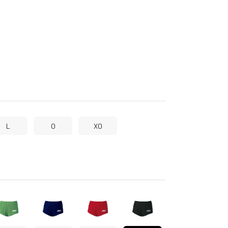
L
O
XO