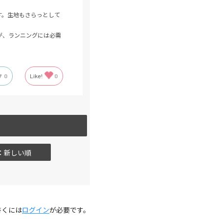
す。生地もさらっとして
が、ランニングには必需
0
Like!
0
：新しい順
書くには
ログイン
が必要です。