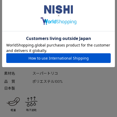
表面に異形断面ブライト糸を採用し、やわらかな光沢感をもつ素
材「スーパートリコ」採用。
ポリエステル100%のため、軽量感がありドライタッチでまとわり
つきにくい。
チームウエアとしてもそろえやすい、ベーシックなランニングパ
ンツ。
商品スペック
素材名
スーパートリコ
品 質
ポリエステル100%
日本製
軽量
吸汗速乾