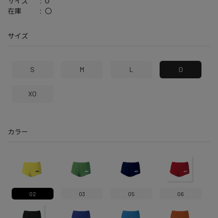
O
サイズ
〇
在庫
サイズ
S
M
L
O
XO
カラー
02
03
05
06