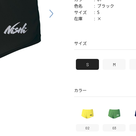
バッグ
帽子
ブラック
色名
S
サイズ
×
在庫
サイズ
S
M
カラー
02
03