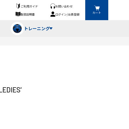
ご利用ガイド
お問い合わせ
カート
取扱説明書
ログイン/会員登録
トレーニング
フパンツ・トランクス
競技（投）
ーブ・牽引
ーニングスーツ
ットネス機器
DIES'
ト
ハードル・ハードル