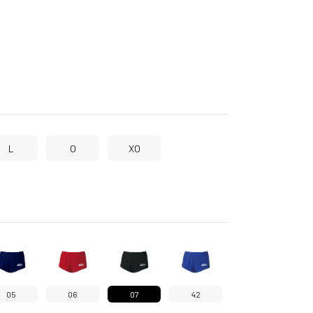
L
O
XO
05
06
07
42