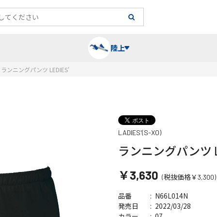
陸上
ランニングパンツ LEDIES'
長袖シャツ
陸上競技（跳）
タイム計測
ハー
陸上
チュ
LADIES'(S-XO)
レーシングシャツ・タイツ
消耗品・スペアパーツ
パワー
トレ
フィ
ランニングパンツ LE
ウインドブレーカー
プライオボックス
ベス
ミニ
￥3,630
(税抜価格￥3,300)
ソックス
ラダー・マーカー
手袋
N66L014N
品番
2022/03/28
発売日
07
カラー