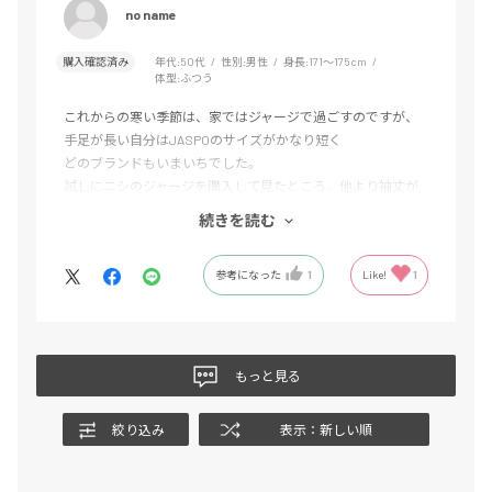
no name
購入確認済み
年代:
50代
性別:
男性
身長:
171～175cm
体型:
ふつう
これからの寒い季節は、家ではジャージで過ごすのですが、
手足が長い自分はJASPOのサイズがかなり短く
どのブランドもいまいちでした。
試しにニシのジャージを購入して見たところ、他より袖丈が
少し長めで助かっています。
続きを読む
これで2セット目です。
シンプルなデザインも自分好みで、海外製が多い中で日本製
参考になった
1
Like!
1
なのも嬉しいかな。
製品名にもありますが、軽いので生地が薄く感じる方もいる
かもしれませんが、今どこのメーカーも同じくらいだと思い
ます。
ニシの製品は着ている人が少ないので、被らないのも
もっと見る
良いかも。(笑)
絞り込み
表示：新しい順