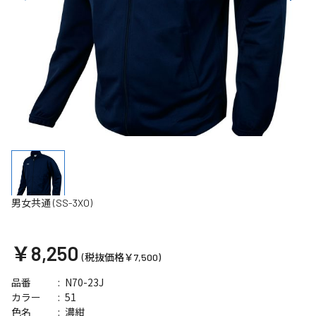
男女共通 (SS-3XO)
￥8,250
(税抜価格￥7,500)
N70-23J
品番
51
カラー
濃紺
色名