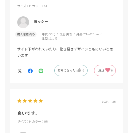
サイズ：M
カラー：51
ヨッシー
購入確認済み
年代:
60代
性別:
男性
身長:
171～175cm
体型:
ふつう
サイド下がわれていたり、動き易さデザインともにいいと思
います
参考になった
0
Like!
0
2024.11.25
良いです。
サイズ：M
カラー：05