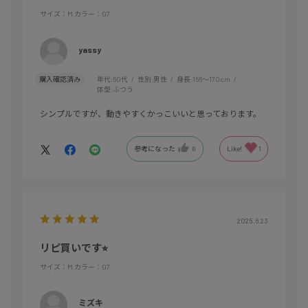
サイズ：M
カラー：07
yassy
購入確認済み
年代:
60代
性別:
男性
身長:
166～170cm
体型:
ふつう
シンプルですが、動きやすくかっこいいと思っております。
参考になった
0
Like!
1
2025.6.23
リピ買いです⭐︎
サイズ：M
カラー：07
ミズキ