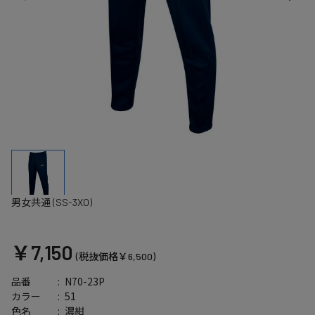
男女共通 (SS-3XO)
￥7,150
(税抜価格￥6,500)
N70-23P
品番
51
カラー
濃紺
色名