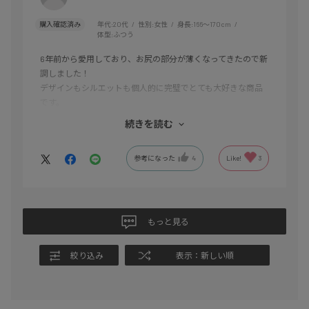
購入確認済み
年代:
20代
性別:
女性
身長:
166～170cm
体型:
ふつう
6年前から愛用しており、お尻の部分が薄くなってきたので新
調しました！
デザインもシルエットも個人的に完璧でとても大好きな商品
です。
センタープレスがあるので綺麗目に見え、足先にかけて細身
続きを読む
なのでスタイルもよく見えてお気に入りです。
上に着るTシャツを中に入れて着るとさらに足が長く見えるの
参考になった
4
Like!
3
でいつもインしています。
今までは競技者として着用していたのですが、春から社会人
になり指導者になったのでこれからも愛用していきます！
もっと見る
絞り込み
表示：新しい順