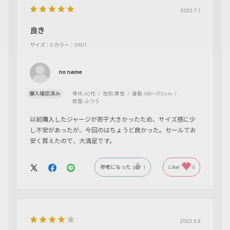
2025.7.1
良き
サイズ：S
カラー：0601
no name
購入確認済み
年代:
40代
性別:
男性
身長:
166～170cm
体型:
ふつう
以前購入したジャージが若干大きかったため、サイズ感に少
し不安があったが、今回のはちょうど良かった。セールでお
安く買えたので、大満足です。
参考になった
1
Like!
0
2023.5.8