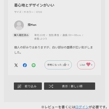
着心地とデザインがいい
サイズ：M
カラー：0706
陸Man
購入確認済み
年代:
20代
性別:
男性
身長:
161～165cm
体型:
ふつう
個人の好みではありますが、白い部分の面積が広い気がしま
した。
参考になった
0
Like!
0
絞り込み
表示：新しい順
※レビューを書くには
ログイン
が必要です。