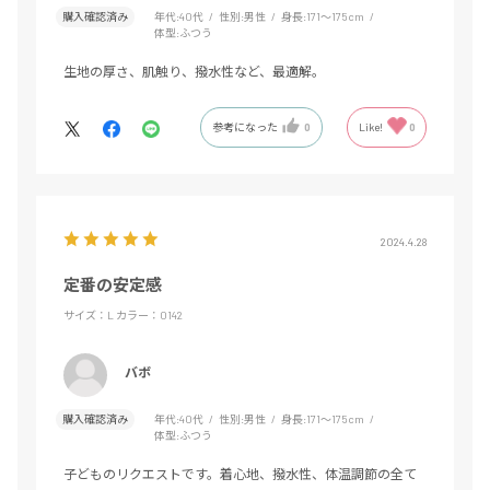
購入確認済み
年代:
40代
性別:
男性
身長:
171～175cm
体型:
ふつう
生地の厚さ、肌触り、撥水性など、最適解。
参考になった
0
Like!
0
2024.4.28
定番の安定感
サイズ：L
カラー：0142
バボ
購入確認済み
年代:
40代
性別:
男性
身長:
171～175cm
体型:
ふつう
子どものリクエストです。着心地、撥水性、体温調節の全て