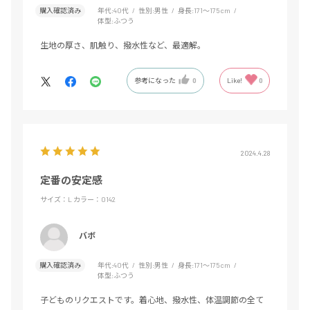
購入確認済み
年代:
40代
性別:
男性
身長:
171～175cm
体型:
ふつう
生地の厚さ、肌触り、撥水性など、最適解。
参考になった
0
Like!
0
2024.4.28
定番の安定感
サイズ：L
カラー：0142
バボ
購入確認済み
年代:
40代
性別:
男性
身長:
171～175cm
体型:
ふつう
子どものリクエストです。着心地、撥水性、体温調節の全て