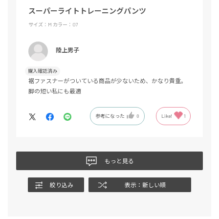
スーパーライトトレーニングパンツ
サイズ：M
カラー：07
陸上男子
購入確認済み
裾ファスナーがついている商品が少ないため、かなり貴重。
脚の短い私にも最適
参考になった
0
Like!
1
もっと見る
絞り込み
表示：新しい順