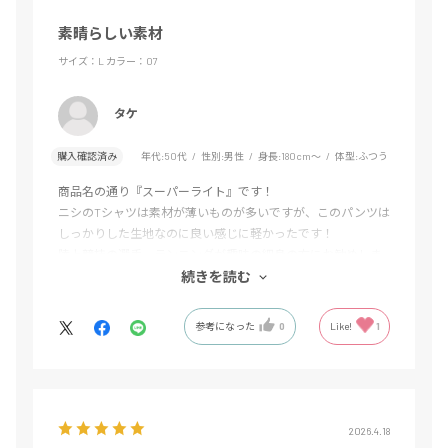
素晴らしい素材
サイズ：L
カラー：07
タケ
購入確認済み
年代:
50代
性別:
男性
身長:
180cm～
体型:
ふつう
商品名の通り『スーパーライト』です！
ニシのTシャツは素材が薄いものが多いですが、このパンツは
しっかりした生地なのに良い感じに軽かったです！
陸上競技の選手、ランニングが趣味の細身の方にお勧めしま
す。
続きを読む
参考になった
0
Like!
1
2026.4.18