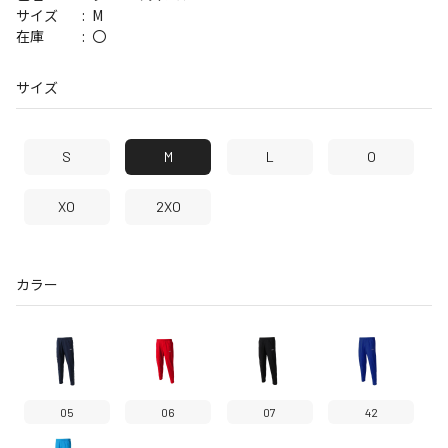
M
サイズ
〇
在庫
サイズ
S
M
L
O
XO
2XO
カラー
05
06
07
42