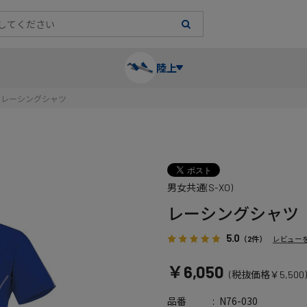
陸上
レーシングシャツ
長袖シャツ
陸上競技（跳）
タイム計測
ハー
陸上
チュ
男女共通(S-XO)
レーシングシャツ・タイツ
消耗品・スペアパーツ
パワー
トレ
フィ
レーシングシャツ
ウインドブレーカー
プライオボックス
ベス
ミニ
5.0
（2件）
レビュー
￥6,050
(税抜価格￥5,500)
ソックス
ラダー・マーカー
手袋
N76-030
品番