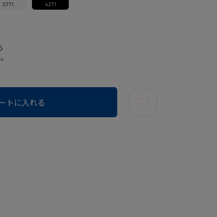
0771
4271
ら
い。
ートに入れる