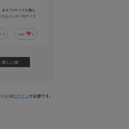
す。あえてMサイズを購入
えたらバッチリなサイズ
0
Like!
0
：新しい順
書くには
ログイン
が必要です。