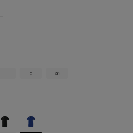
ー
L
O
XO