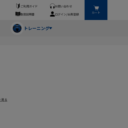
ご利用ガイド
お問い合わせ
カート
取扱説明書
ログイン/会員登録
トレーニング
フパンツ・トランクス
競技（投）
ーブ・牽引
ーニングスーツ
ットネス機器
ト
ハードル・ハードル
を見る