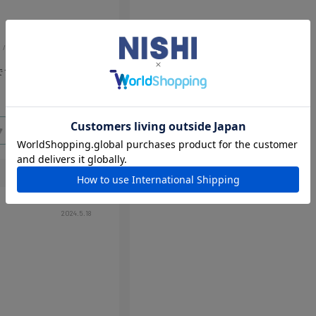
体型:
小柄
です
0
Like!
2
2024.5.18