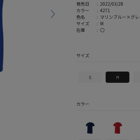
2022/03/28
発売日
バッグ
帽子
4271
カラー
マリンブルー×グレ
色名
M
サイズ
〇
在庫
サイズ
S
M
カラー