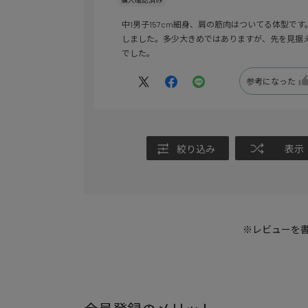
中1男子157cm細身、肩の筋肉はついてる体型で
しました。多少大きめではありますが、先を見据
でした。
参考になった
絞り込み
表示
※レビューを