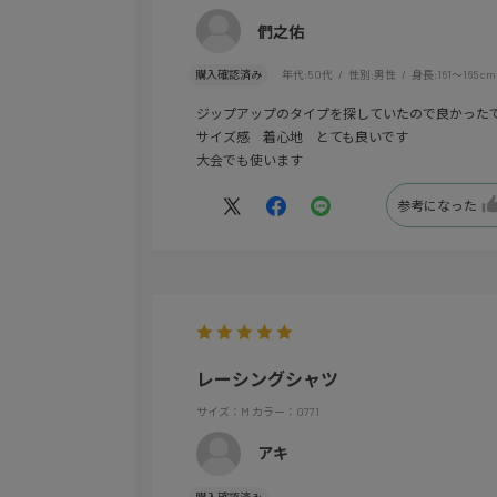
們之佑
購入確認済み
年代:
50代
性別:
男性
身長:
161～165cm
ジップアップのタイプを探していたので良かった
サイズ感 着心地 とても良いです
大会でも使います
参考になった
レーシングシャツ
サイズ：M
カラー：0771
アキ
購入確認済み