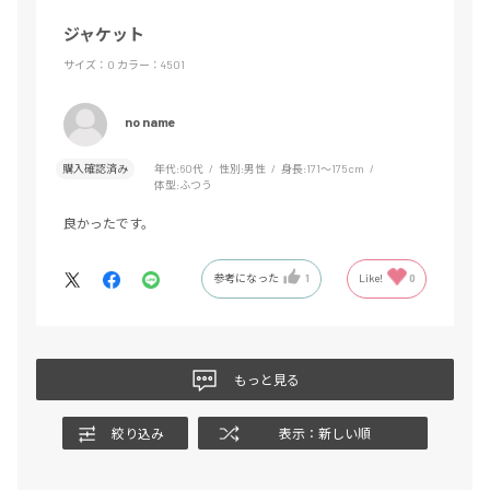
ジャケット
サイズ：O
カラー：4501
no name
購入確認済み
年代:
60代
性別:
男性
身長:
171～175cm
体型:
ふつう
良かったです。
参考になった
1
Like!
0
もっと見る
絞り込み
表示：新しい順