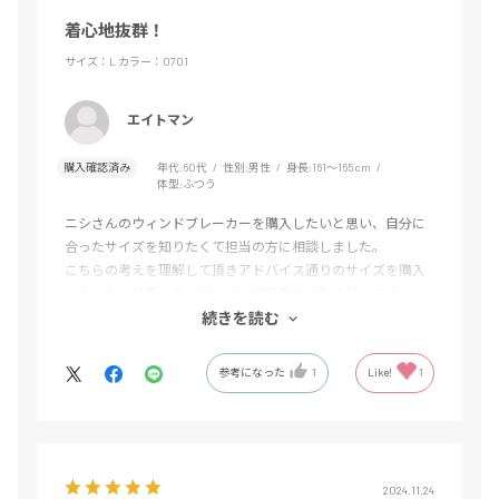
着心地抜群！
サイズ：L
カラー：0701
エイトマン
購入確認済み
年代:
60代
性別:
男性
身長:
161～165cm
体型:
ふつう
ニシさんのウィンドブレーカーを購入したいと思い、自分に
合ったサイズを知りたくて担当の方に相談しました。
こちらの考えを理解して頂きアドバイス通りのサイズを購入
しました。試着するとサイズも丁度良くて動き易いです。と
ても感謝です！担当のKさん有難うございました。
続きを読む
参考になった
1
Like!
1
2024.11.24