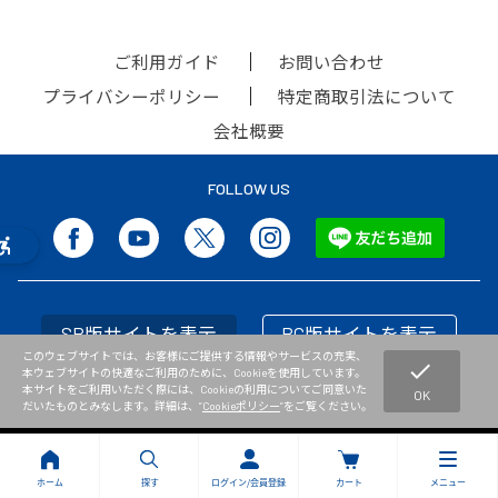
ご利用ガイド
お問い合わせ
プライバシーポリシー
特定商取引法について
会社概要
FOLLOW US
SP版サイトを表示
PC版サイトを表示
このウェブサイトでは、お客様にご提供する情報やサービスの充実、
check
本ウェブサイトの快適なご利用のために、Cookieを使用しています。
本サイトをご利用いただく際には、Cookieの利用についてご同意いた
OK
だいたものとみなします。詳細は、”
Cookieポリシー
”をご覧ください。
Copyright © NISHI Athletic Goods Co.,Ltd. All Rights Reserved.