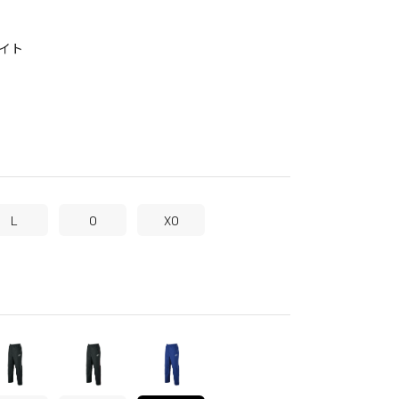
イト
L
O
XO