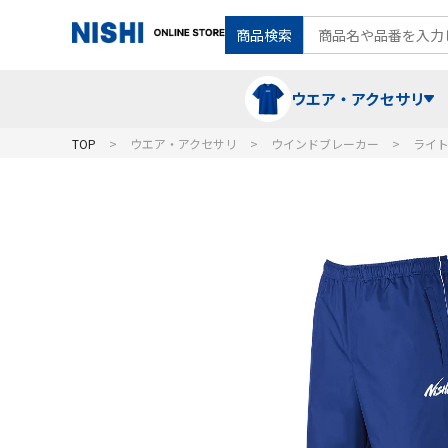
商品検索
ウエア・アクセサリ
TOP
ウエア・アクセサリ
ウインドブレーカー
ライ
Tシャツ・ポロシャツ
陸上競技（走）
ケア用品
ランニングシャツ・パンツ
グラウンド用品
バランス
スウェット
フォーム・動きづくり
コート
メディシンボール