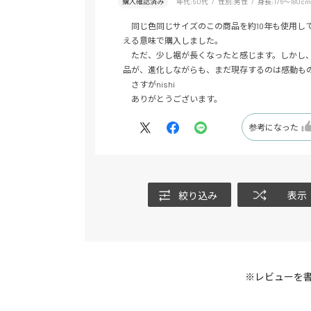
購入確認済み
年代:
50代
性別:
男性
身長:
176～180cm
同じ色同じサイズのこの商品を約10年も使用し
える意味で購入しました。
ただ、少し裾が長くなったと感じます。しかし、
品が、進化しながらも、まだ現存するのは感動も
さすがnishi
ありがとうございます。
参考になった
絞り込み
表示
※レビューを