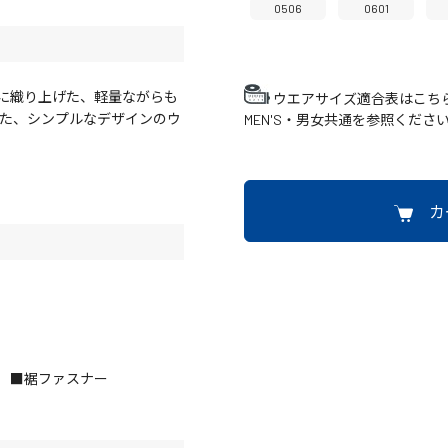
0506
0601
に織り上げた、軽量ながらも
ウエアサイズ適合表はこち
した、シンプルなデザインのウ
MEN'S・男女共通を参照くださ
カ
 ■裾ファスナー