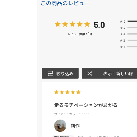
この商品のレビュー
5.0
★
5
★
4
1
★
3
レビュー件数：
件
★
2
★
1
絞り込み
表示：新しい順
走るモチベーションがあがる
サイズ：O
カラー：0506
耕作