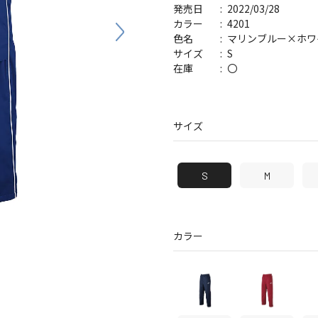
2022/03/28
発売日
バッグ
帽子
4201
カラー
マリンブルー×ホワ
色名
S
サイズ
〇
在庫
サイズ
S
M
カラー