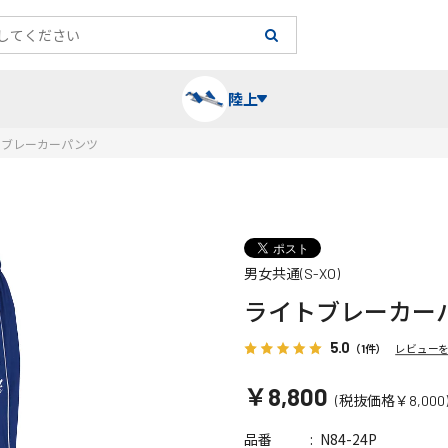
陸上
トブレーカーパンツ
長袖シャツ
陸上競技（跳）
タイム計測
ハー
陸上
チュ
男女共通(S-XO)
レーシングシャツ・タイツ
消耗品・スペアパーツ
パワー
トレ
フィ
ライトブレーカー
ウインドブレーカー
プライオボックス
ベス
ミニ
5.0
（1件）
レビュー
￥8,800
(税抜価格￥8,000
ソックス
ラダー・マーカー
手袋
N84-24P
品番