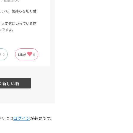
体型:
ふつう
ていて、気持ちを切り替
大変気にいっている商
のですよ。
0
Like!
0
：新しい順
書くには
ログイン
が必要です。