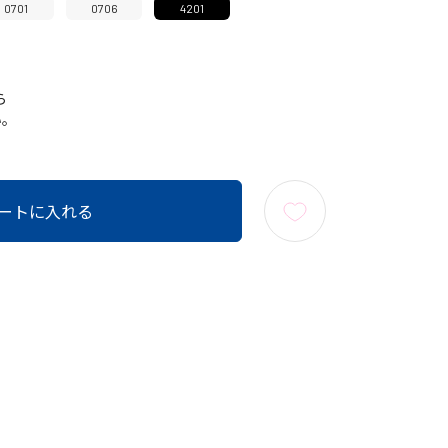
0701
0706
4201
ら
い。
ートに入れる