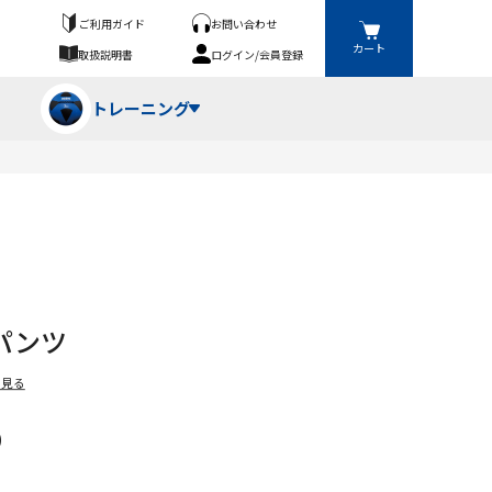
ご利用ガイド
お問い合わせ
カート
取扱説明書
ログイン/会員登録
トレーニング
フパンツ・トランクス
競技（投）
ーブ・牽引
ーニングスーツ
ットネス機器
パンツ
ト
ハードル・ハードル
を見る
)