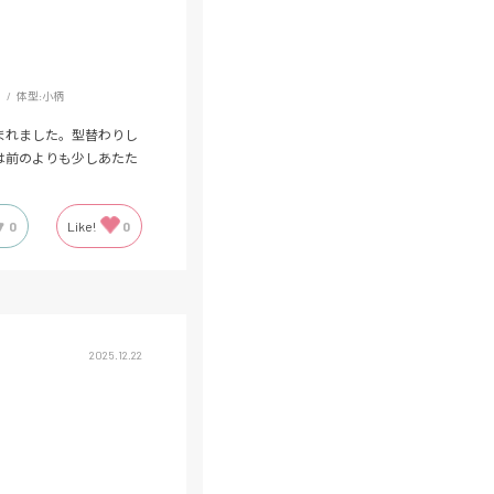
m
体型:
小柄
まれました。型替わりし
は前のよりも少しあたた
0
Like!
0
2025.12.22