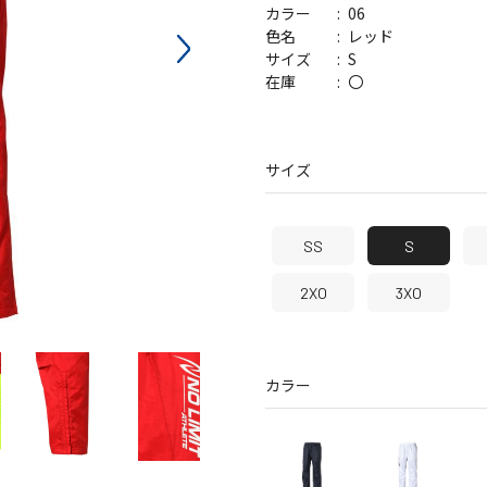
06
カラー
バッグ
帽子
レッド
色名
S
サイズ
〇
在庫
サイズ
SS
S
2XO
3XO
カラー