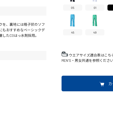
05
01
クを、裏地には格子状のソフ
にもおすすめなベーシックデ
45
49
慮したC0はっ水剤採用。
ウエアサイズ適合表はこち
MEN'S・男女共通を参照くださ
カ