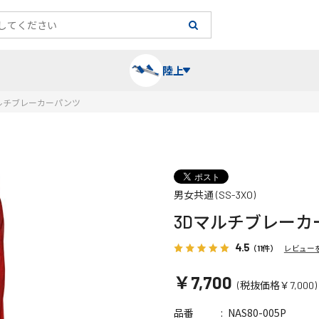
陸上
ルチブレーカーパンツ
長袖シャツ
陸上競技（跳）
タイム計測
ハー
陸上
チュ
男女共通 (SS-3XO)
レーシングシャツ・タイツ
消耗品・スペアパーツ
パワー
トレ
フィ
3Dマルチブレーカ
ウインドブレーカー
プライオボックス
ベス
ミニ
4.5
（11件）
レビュー
￥7,700
(税抜価格￥7,000)
ソックス
ラダー・マーカー
手袋
NAS80-005P
品番