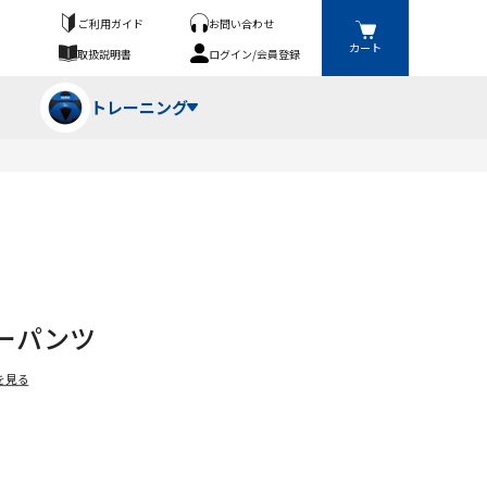
ご利用ガイド
お問い合わせ
カート
取扱説明書
ログイン/会員登録
トレーニング
フパンツ・トランクス
競技（投）
ーブ・牽引
ーニングスーツ
ットネス機器
ーパンツ
ト
ハードル・ハードル
を見る