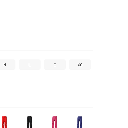
M
L
O
XO