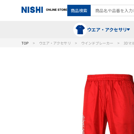
商品検索
ウエア・アクセサリ
TOP
ウエア・アクセサリ
ウインドブレーカー
3Dマ
Tシャツ・ポロシャツ
陸上競技（走）
ケア用品
ランニングシャツ・パンツ
グラウンド用品
バランス
スウェット
フォーム・動きづくり
コート
メディシンボール