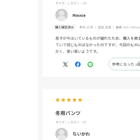
サイズ：L
カラー：05
Minnie
購入確認済み
年代:
40代
性別:
女性
身長:
156～160c
息子が今はいているものが破れたため、購入を頼
ていて同じものはなかったのですが、今回のもの
かく、使い易いようです。
参考になった
冬用パンツ
サイズ：L
カラー：07
ちいかわ