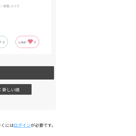
体型:
ふつう
0
Like!
0
：新しい順
書くには
ログイン
が必要です。