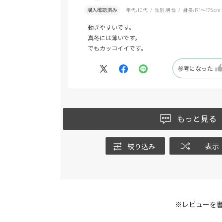
購入確認済み
年代:
10代
性別:
男性
身長:
171～175cm
動きやすいです。
真冬には薄いです。
でもカッコイイです。
参考になった
もっと見る
絞り込み
表示
※レビューを