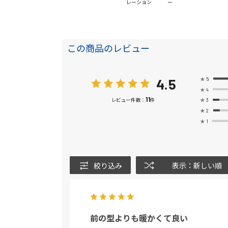
レーション
ー
この商品のレビュー
4.5
★
5
★
4
11
★
3
レビュー件数：
件
★
2
★
1
絞り込み
表示：新しい順
前の型よりも暖かくて良い