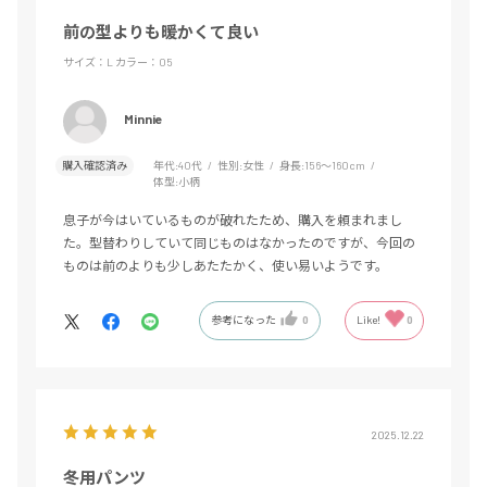
前の型よりも暖かくて良い
サイズ：L
カラー：05
Minnie
購入確認済み
年代:
40代
性別:
女性
身長:
156～160cm
体型:
小柄
息子が今はいているものが破れたため、購入を頼まれまし
た。型替わりしていて同じものはなかったのですが、今回の
ものは前のよりも少しあたたかく、使い易いようです。
参考になった
0
Like!
0
2025.12.22
冬用パンツ