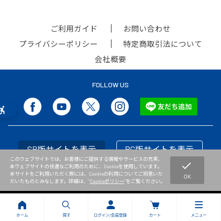
ご利用ガイド
お問い合わせ
プライバシーポリシー
特定商取引法について
会社概要
FOLLOW US
SP版サイトを表示
PC版サイトを表示
このウェブサイトでは、お客様にご提供する情報やサービスの充実、
check
本ウェブサイトの快適なご利用のために、Cookieを使用しています。
本サイトをご利用いただく際には、Cookieの利用についてご同意いた
OK
だいたものとみなします。詳細は、”
Cookieポリシー
”をご覧ください。
Copyright © NISHI Athletic Goods Co.,Ltd. All Rights Reserved.