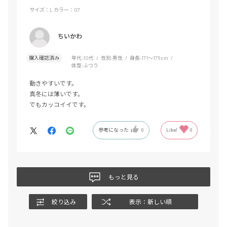
サイズ：L
カラー：07
ちいかわ
購入確認済み
年代:
10代
性別:
男性
身長:
171～175cm
体型:
ふつう
動きやすいです。
真冬には薄いです。
でもカッコイイです。
参考になった
0
Like!
0
もっと見る
絞り込み
表示：新しい順