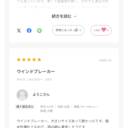
でも使っています。薄くて重量感が無く、それでも東北の冬
でも寒さを感じないほどよくできたウィンドブレイカーだと
思います。デザインにおいては他と比較しても最高峰のセン
続きを読む
スで、ターコイズブルーの色が綺麗なのと腕の部分にある白
い渦巻くようなマークがかっこよすぎる。いつも愛用してい
参考になった
0
Like!
0
ます。
2026.1.31
ウインドブレーカー
サイズ：3XO
カラー：0701
ようこさん
購入確認済み
年代:
50代
性別:
女性
身長:
161～165cm
体型:
大柄
ウインドブレーカー、大きいサイズあって良かったです、撥
水性優れてるので、雨の時も重宝しそうです