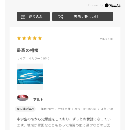
絞り込み
表示：新しい順
2026.2.10
最高の相棒
サイズ：M
カラー：0145
アルト
購入確認済み
年代:
20代
性別:
男性
身長:
161～165cm
体型:
小柄
中学生の頃から短距離をしており、ずっとお世話になってい
ます。地域が雪国なこともあって練習の他に通学などの日常