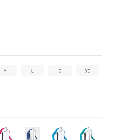
M
L
O
XO