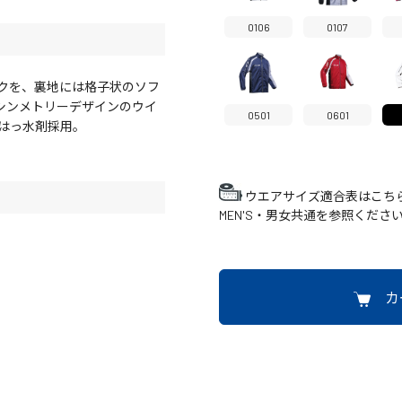
0106
0107
クを、裏地には格子状のソフ
シンメトリーデザインのウイ
0501
0601
はっ水剤採用。
ウエアサイズ適合表はこち
MEN'S・男女共通を参照くださ
カ