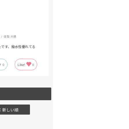
体型:
大柄
たです、撥水性優れてる
0
Like!
0
：新しい順