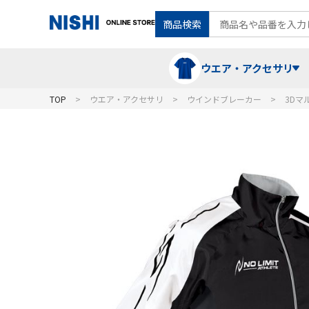
商品検索
ウエア・アクセサリ
TOP
ウエア・アクセサリ
ウインドブレーカー
3Dマ
Tシャツ・ポロシャツ
陸上競技（走）
ケア用品
ランニングシャツ・パンツ
グラウンド用品
バランス
スウェット
フォーム・動きづくり
コート
メディシンボール