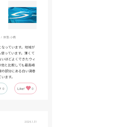
体型:
小柄
になっています。地域が
も使っています。薄くて
ないほどよくできたウィ
は他と比較しても最高峰
腕の部分にある白い渦巻
ています。
0
Like!
0
2026.1.31