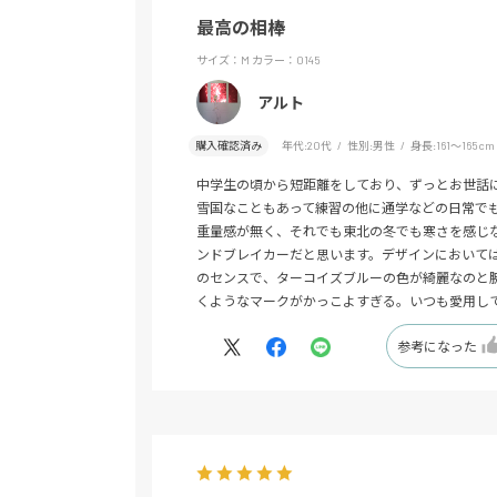
最高の相棒
サイズ：M
カラー：0145
アルト
購入確認済み
年代:
20代
性別:
男性
身長:
161～165cm
中学生の頃から短距離をしており、ずっとお世話
雪国なこともあって練習の他に通学などの日常で
重量感が無く、それでも東北の冬でも寒さを感じ
ンドブレイカーだと思います。デザインにおいて
のセンスで、ターコイズブルーの色が綺麗なのと
くようなマークがかっこよすぎる。いつも愛用し
参考になった