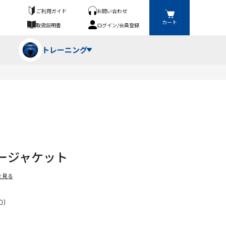
ご利用ガイド
お問い合わせ
カート
取扱説明書
ログイン/会員登録
トレーニング
フパンツ・トランクス
競技（投）
ーブ・牽引
ーニングスーツ
ットネス機器
ージャケット
ト
ハードル・ハードル
を見る
0)