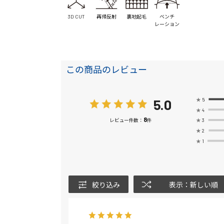
3D CUT
再帰反射
裏地起毛
ベンチ
レーション
この商品のレビュー
5.0
★
5
★
4
8
★
3
レビュー件数：
件
★
2
★
1
絞り込み
表示：新しい順