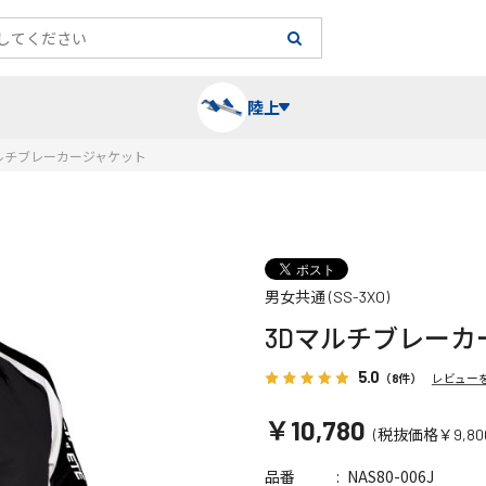
陸上
ルチブレーカージャケット
長袖シャツ
陸上競技（跳）
タイム計測
ハー
陸上
チュ
男女共通 (SS-3XO)
レーシングシャツ・タイツ
消耗品・スペアパーツ
パワー
トレ
フィ
3Dマルチブレーカ
ウインドブレーカー
プライオボックス
ベス
ミニ
5.0
（8件）
レビュー
￥10,780
(税抜価格￥9,80
ソックス
ラダー・マーカー
手袋
NAS80-006J
品番