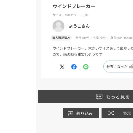
ウインドブレーカー
サイズ：3XO
カラー：0701
ようこさん
購入確認済み
年代:
50代
性別:
女性
身長:
161～165cm
ウインドブレーカー、大きいサイズあって良かっ
ので、雨の時も重宝しそうです
参考になった
もっと見る
絞り込み
表示