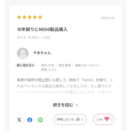
2023.4.15
10年振りにNISHI製品購入
サイズ：M
カラー：0105
やまちゃん
購入確認済み
年代:
60代
性別:
男性
身長:
166～170cm
体型:
ふつう
長男が高校の陸上部に入部して、初めて「NISHI」を知り、こ
れまでいろいろな製品な愛用してきましたが、久し振りにト
レーニングジャケットとパンツを購入しましたが、クオリテ
ィーは大変満足するものでした。今後もカタログを見て、欲
しい製品があれば購入したいと思います。
続きを読む
参考になった
2
Like!
1