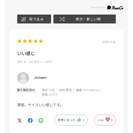
絞り込み
表示：新しい順
2025.3.22
いい感じ
サイズ：XO
カラー：0701
Jumper
購入確認済み
年代:
10代
性別:
男性
身長:
176～180cm
体型:
ふつう
質感、サイズいい感じです。
参考になった
0
Like!
0