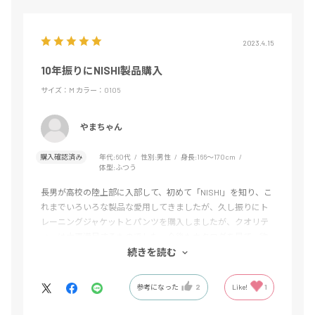
2023.4.15
10年振りにNISHI製品購入
サイズ：M
カラー：0105
やまちゃん
購入確認済み
年代:
60代
性別:
男性
身長:
166～170cm
体型:
ふつう
長男が高校の陸上部に入部して、初めて「NISHI」を知り、こ
れまでいろいろな製品な愛用してきましたが、久し振りにト
レーニングジャケットとパンツを購入しましたが、クオリテ
ィーは大変満足するものでした。今後もカタログを見て、欲
しい製品があれば購入したいと思います。
続きを読む
参考になった
2
Like!
1