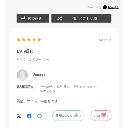
絞り込み
表示：新しい順
2025.3.22
いい感じ
サイズ：XO
カラー：0701
Jumper
購入確認済み
年代:
10代
性別:
男性
身長:
176～180cm
体型:
ふつう
質感、サイズいい感じです。
参考になった
0
Like!
0