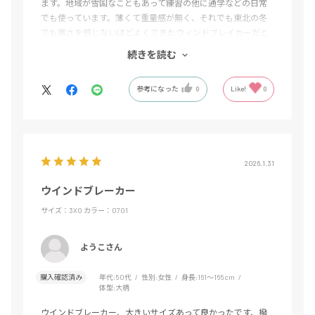
ます。地域が雪国なこともあって練習の他に通学などの日常
でも使っています。薄くて重量感が無く、それでも東北の冬
でも寒さを感じないほどよくできたウィンドブレイカーだと
思います。デザインにおいては他と比較しても最高峰のセン
続きを読む
スで、ターコイズブルーの色が綺麗なのと腕の部分にある白
い渦巻くようなマークがかっこよすぎる。いつも愛用してい
参考になった
0
Like!
0
ます。
2026.1.31
ウインドブレーカー
サイズ：3XO
カラー：0701
ようこさん
購入確認済み
年代:
50代
性別:
女性
身長:
161～165cm
体型:
大柄
ウインドブレーカー、大きいサイズあって良かったです、撥