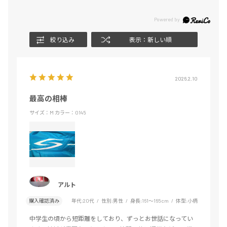
絞り込み
表示：新しい順
2026.2.10
最高の相棒
サイズ：M
カラー：0145
アルト
購入確認済み
年代:
20代
性別:
男性
身長:
161～165cm
体型:
小柄
中学生の頃から短距離をしており、ずっとお世話になってい