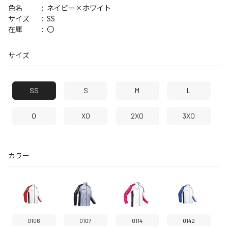
ネイビー×ホワイト
色名
SS
サイズ
〇
在庫
サイズ
SS
S
M
L
O
XO
2XO
3XO
カラー
0106
0107
0114
0142