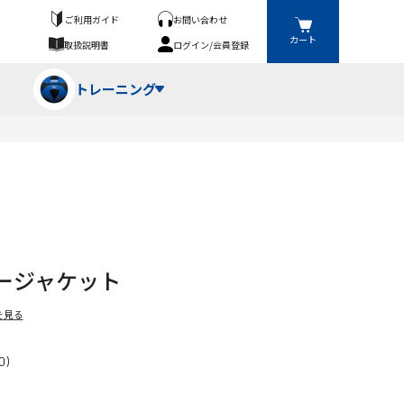
ご利用ガイド
お問い合わせ
カート
取扱説明書
ログイン/会員登録
トレーニング
フパンツ・トランクス
競技（投）
ーブ・牽引
ーニングスーツ
ットネス機器
ージャケット
ト
ハードル・ハードル
を見る
0)