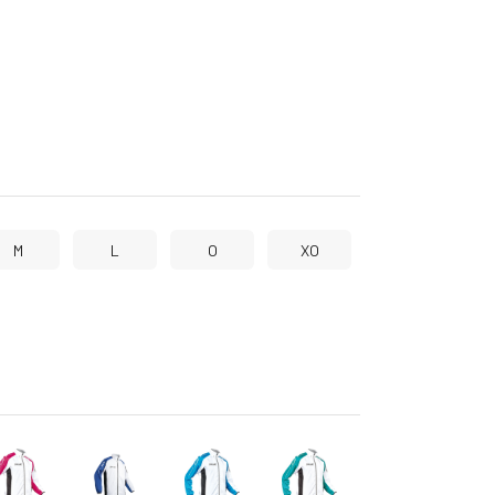
M
L
O
XO