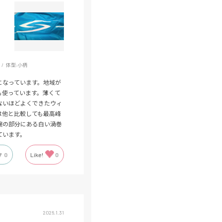
体型:
小柄
になっています。地域が
も使っています。薄くて
ないほどよくできたウィ
は他と比較しても最高峰
腕の部分にある白い渦巻
ています。
0
Like!
0
2026.1.31