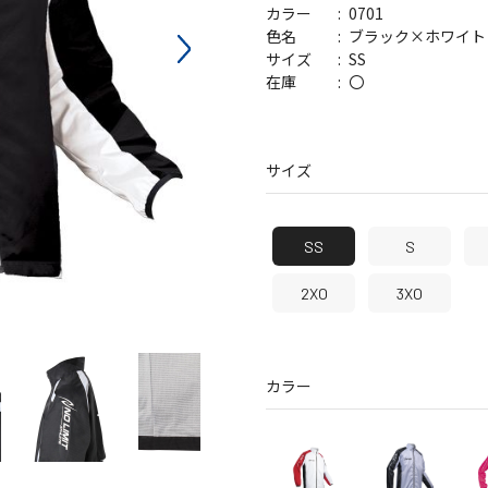
0701
カラー
バッグ
帽子
ブラック×ホワイト
色名
SS
サイズ
〇
在庫
サイズ
SS
S
2XO
3XO
カラー