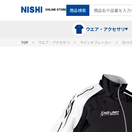
商品検索
ウエア・アクセサリ
TOP
ウエア・アクセサリ
ウインドブレーカー
3Dマ
Tシャツ・ポロシャツ
陸上競技（走）
ケア用品
ランニングシャツ・パンツ
グラウンド用品
バランス
スウェット
フォーム・動きづくり
コート
メディシンボール