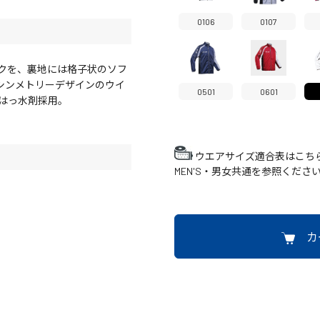
0106
0107
クを、裏地には格子状のソフ
シンメトリーデザインのウイ
0501
0601
はっ水剤採用。
ウエアサイズ適合表はこち
MEN'S・男女共通を参照くださ
カ