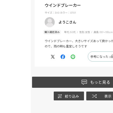
ウインドブレーカー
サイズ：3XO
カラー：0701
ようこさん
購入確認済み
年代:
50代
性別:
女性
身長:
161～165cm
ウインドブレーカー、大きいサイズあって良かっ
ので、雨の時も重宝しそうです
参考になった
もっと見る
絞り込み
表示