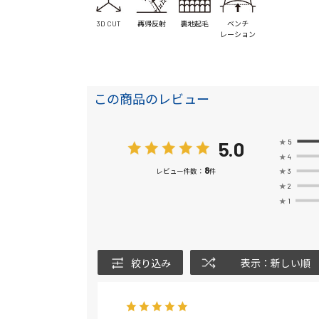
3D CUT
再帰反射
裏地起毛
ベンチ
レーション
この商品のレビュー
5.0
★
5
★
4
8
★
3
レビュー件数：
件
★
2
★
1
絞り込み
表示：新しい順