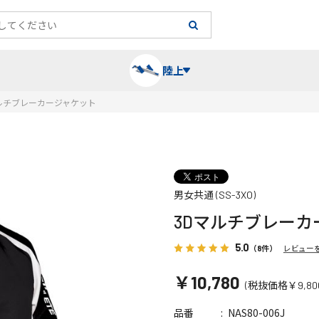
陸上
ルチブレーカージャケット
長袖シャツ
陸上競技（跳）
タイム計測
ハー
陸上
チュ
男女共通 (SS-3XO)
レーシングシャツ・タイツ
消耗品・スペアパーツ
パワー
トレ
フィ
3Dマルチブレーカ
ウインドブレーカー
プライオボックス
ベス
ミニ
5.0
（8件）
レビュー
￥10,780
(税抜価格￥9,80
ソックス
ラダー・マーカー
手袋
NAS80-006J
品番