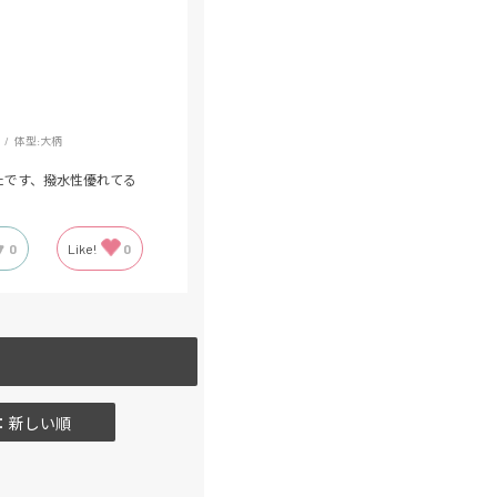
体型:
大柄
たです、撥水性優れてる
0
Like!
0
：新しい順