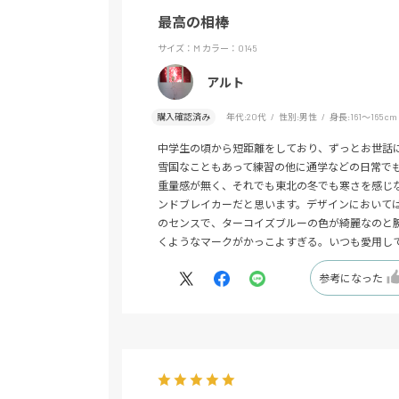
最高の相棒
サイズ：M
カラー：0145
アルト
購入確認済み
年代:
20代
性別:
男性
身長:
161～165cm
中学生の頃から短距離をしており、ずっとお世話
雪国なこともあって練習の他に通学などの日常で
重量感が無く、それでも東北の冬でも寒さを感じ
ンドブレイカーだと思います。デザインにおいて
のセンスで、ターコイズブルーの色が綺麗なのと
くようなマークがかっこよすぎる。いつも愛用し
参考になった